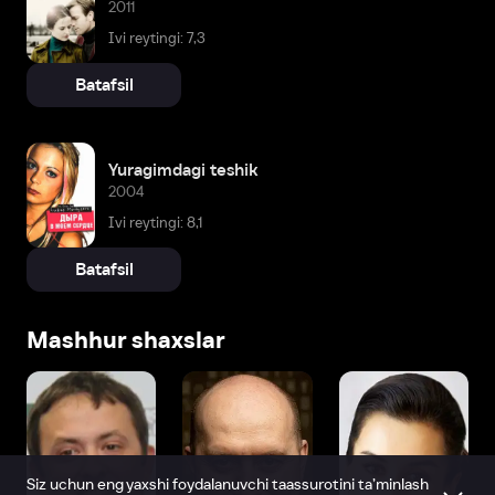
2011
Ivi reytingi: 7,3
Batafsil
Yuragimdagi teshik
2004
Ivi reytingi: 8,1
Batafsil
Mashhur shaxslar
Siz uchun eng yaxshi foydalanuvchi taassurotini ta’minlash