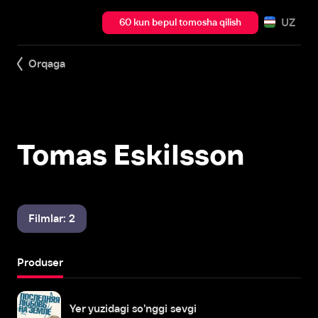
UZ
60 kun bepul tomosha qilish
Orqaga
Tomas Eskilsson
Filmlar: 2
Produser
Yer yuzidagi so'nggi sevgi