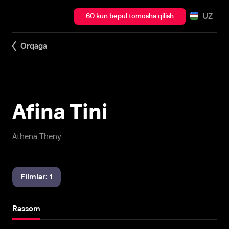
UZ
60 kun bepul tomosha qilish
Orqaga
Afina Tini
Athena Theny
Filmlar: 1
Rassom