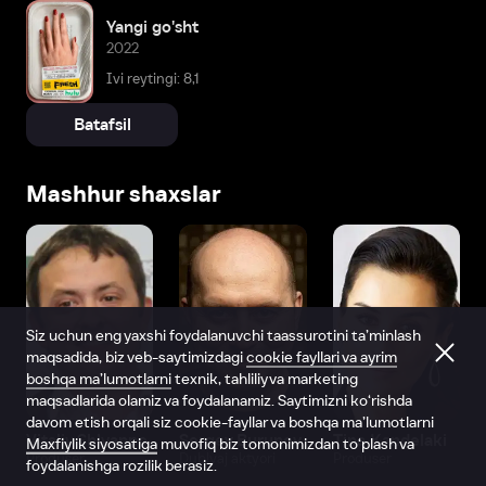
Yangi go'sht
2022
Ivi reytingi: 8,1
Batafsil
Mashhur shaxslar
Siz uchun eng yaxshi foydalanuvchi taassurotini ta’minlash
maqsadida, biz veb-saytimizdagi
cookie fayllari va ayrim
boshqa ma’lumotlarni
texnik, tahliliy va marketing
maqsadlarida olamiz va foydalanamiz. Saytimizni ko‘rishda
davom etish orqali siz cookie-fayllar va boshqa ma’lumotlarni
Vitaliy Shlyappo
Sergey Burunov
Tina Kandelaki
Maxfiylik siyosatiga
muvofiq biz tomonimizdan to‘plash va
Produser
Dublyaj aktyori
Produser
foydalanishga rozilik berasiz.