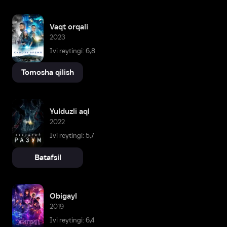
Vaqt orqali
2023
Ivi reytingi: 6,8
Tomosha qilish
Yulduzli aql
2022
Ivi reytingi: 5,7
Batafsil
Obigayl
2019
Ivi reytingi: 6,4