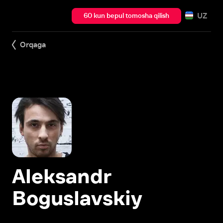
UZ
60 kun bepul tomosha qilish
Orqaga
Aleksandr
Boguslavskiy