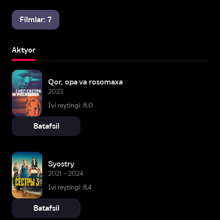
Filmlar: 7
Aktyor
Qor, opa va rosomaxa
2023
Ivi reytingi: 8,0
Batafsil
Syostry
2021 – 2024
Ivi reytingi: 8,4
Batafsil