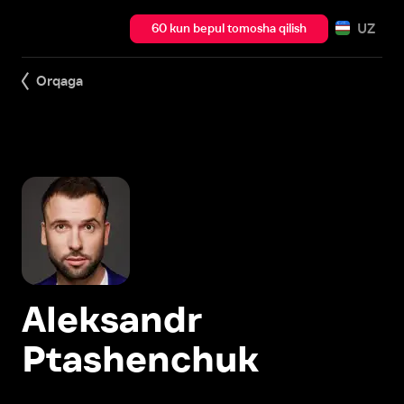
UZ
60 kun bepul tomosha qilish
Orqaga
Aleksandr
Ptashenchuk