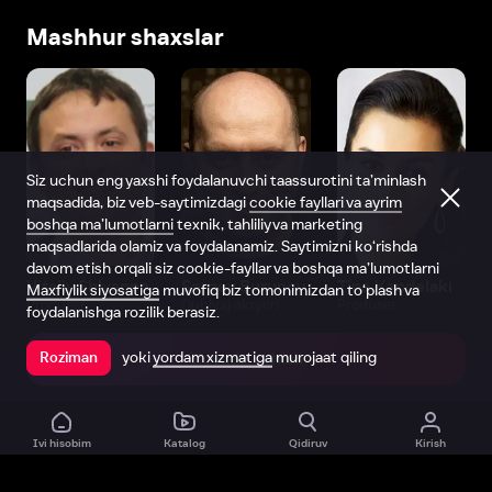
Mashhur shaxslar
Siz uchun eng yaxshi foydalanuvchi taassurotini ta’minlash
maqsadida, biz veb-saytimizdagi
cookie fayllari va ayrim
boshqa ma’lumotlarni
texnik, tahliliy va marketing
maqsadlarida olamiz va foydalanamiz. Saytimizni ko‘rishda
davom etish orqali siz cookie-fayllar va boshqa ma’lumotlarni
Vitaliy Shlyappo
Sergey Burunov
Tina Kandelaki
Maxfiylik siyosatiga
muvofiq biz tomonimizdan to‘plash va
Produser
Dublyaj aktyori
Produser
foydalanishga rozilik berasiz.
yoki
yordam xizmatiga
murojaat qiling
Roziman
Ilovada ochish
Ivi hisobim
Katalog
Qidiruv
Kirish