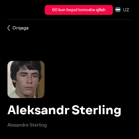
UZ
60 kun bepul tomosha qilish
Orqaga
Aleksandr Sterling
Alexandre Sterling