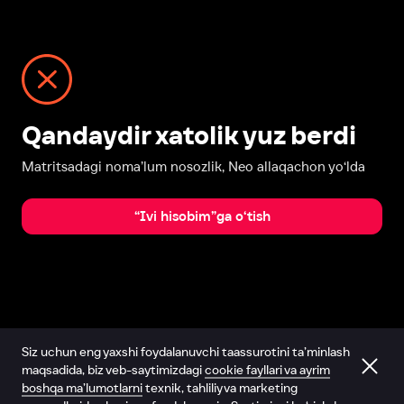
Qandaydir xatolik yuz berdi
Matritsadagi noma’lum nosozlik, Neo allaqachon yo‘lda
“Ivi hisobim”ga o‘tish
Siz uchun eng yaxshi foydalanuvchi taassurotini ta’minlash
maqsadida, biz veb-saytimizdagi
cookie fayllari va ayrim
boshqa ma’lumotlarni
texnik, tahliliy va marketing