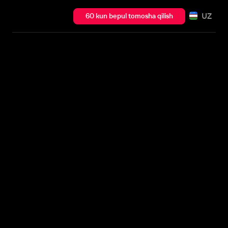
UZ
60 kun bepul tomosha qilish