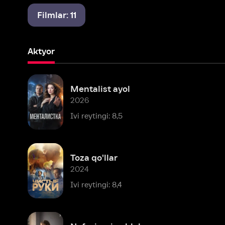
Aktyor
Mentalist ayol
2026
Ivi reytingi: 8,5
Toza qo'llar
2024
Ivi reytingi: 8,4
Nafasimni ushlab
2022
Ivi reytingi: 7,9