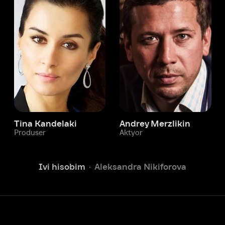
 Kandelaki
Andrey Merzlikin
ser
Aktyor
Aktyor
Ivi hisobim
Aleksandra Nikiforova
Yordam xizmati
Sizga doim yordam berishga
tayyormiz.
Operatorlarimiz 24/7 onlayn
Chatga yozish
Fil
ashtirish