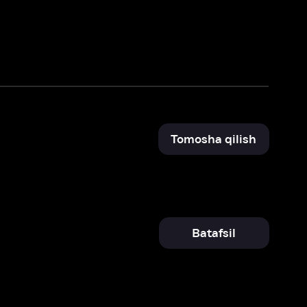
Tomosha qilish
Batafsil
Batafsil