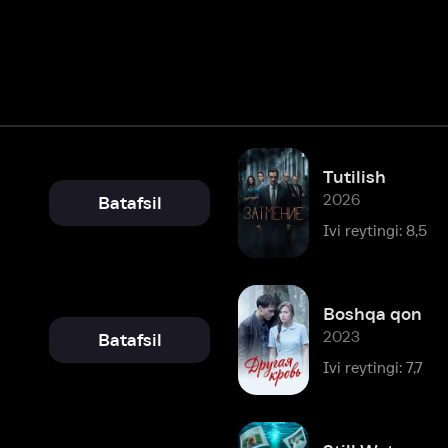
Tutilish
2026
Batafsil
Ivi reytingi: 8,5
Boshqa qon
2023
Batafsil
Ivi reytingi: 7,7
Still Waters
2022
Batafsil
Ivi reytingi: 6,9