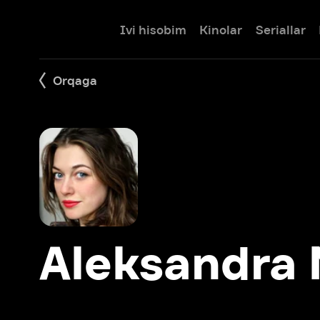
Ivi hisobim
Kinolar
Seriallar
Bolalar
Orqaga
Aleksandra Ni
Filmlar: 11