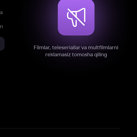
xnik, tahliliy va marketing maqsadlarida
omonimizdan to‘plash va foydalanishga