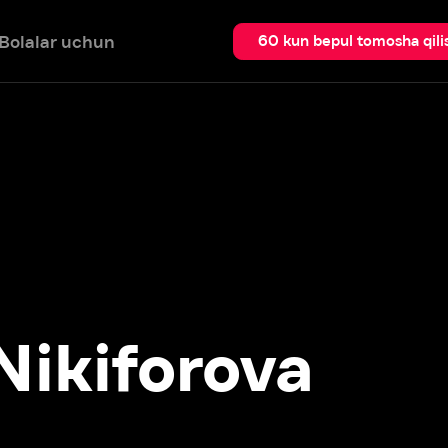
 uchun
Qidir
60 kun bepul tomosha qilish
kiforova