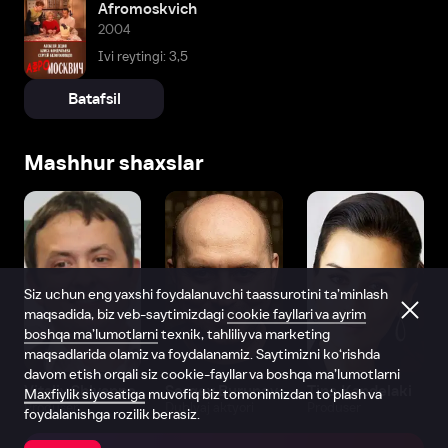
Afromoskvich
2004
Ivi reytingi: 3,5
Batafsil
Mashhur shaxslar
Siz uchun eng yaxshi foydalanuvchi taassurotini ta’minlash
maqsadida, biz veb-saytimizdagi
cookie fayllari va ayrim
boshqa ma’lumotlarni
texnik, tahliliy va marketing
maqsadlarida olamiz va foydalanamiz. Saytimizni ko‘rishda
davom etish orqali siz cookie-fayllar va boshqa ma’lumotlarni
Vitaliy Shlyappo
Sergey Burunov
Tina Kandelaki
Maxfiylik siyosatiga
muvofiq biz tomonimizdan to‘plash va
Produser
Dublyaj aktyori
Produser
foydalanishga rozilik berasiz.