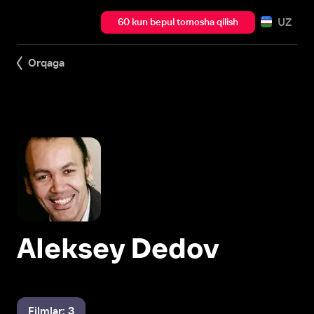
UZ
60 kun bepul tomosha qilish
Orqaga
Aleksey Dedov
Filmlar: 3