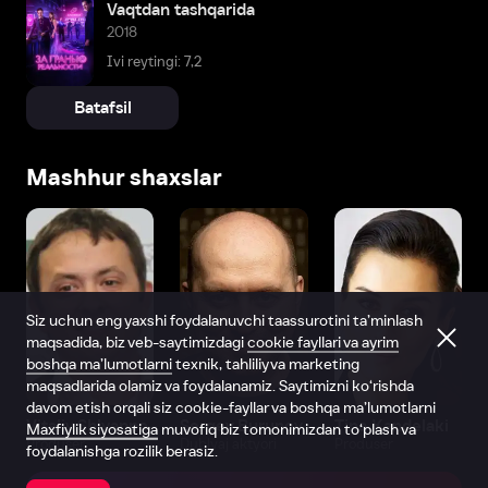
Vaqtdan tashqarida
2018
Ivi reytingi: 7,2
Batafsil
Mashhur shaxslar
Siz uchun eng yaxshi foydalanuvchi taassurotini ta’minlash
maqsadida, biz veb-saytimizdagi
cookie fayllari va ayrim
boshqa ma’lumotlarni
texnik, tahliliy va marketing
maqsadlarida olamiz va foydalanamiz. Saytimizni ko‘rishda
davom etish orqali siz cookie-fayllar va boshqa ma’lumotlarni
Vitaliy Shlyappo
Sergey Burunov
Tina Kandelaki
Maxfiylik siyosatiga
muvofiq biz tomonimizdan to‘plash va
Produser
Dublyaj aktyori
Produser
foydalanishga rozilik berasiz.