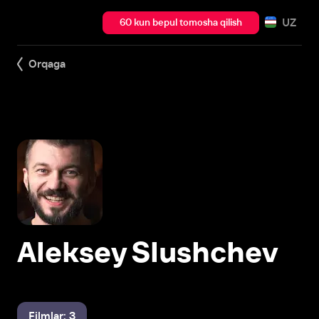
UZ
60 kun bepul tomosha qilish
Orqaga
Aleksey Slushchev
Filmlar: 3