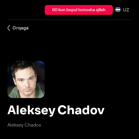
UZ
60 kun bepul tomosha qilish
Orqaga
Aleksey Chadov
Aleksey Chadov