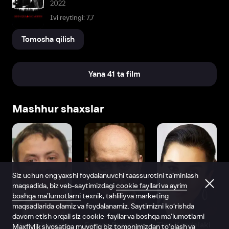
2022
Ivi reytingi: 7,7
Tomosha qilish
Yana 41 ta film
Mashhur shaxslar
Siz uchun eng yaxshi foydalanuvchi taassurotini ta’minlash
maqsadida, biz veb-saytimizdagi
cookie fayllari va ayrim
boshqa ma’lumotlarni
texnik, tahliliy va marketing
maqsadlarida olamiz va foydalanamiz. Saytimizni ko‘rishda
davom etish orqali siz cookie-fayllar va boshqa ma’lumotlarni
Vitaliy Shlyappo
Sergey Burunov
Tina Kandelaki
Maxfiylik siyosatiga
muvofiq biz tomonimizdan to‘plash va