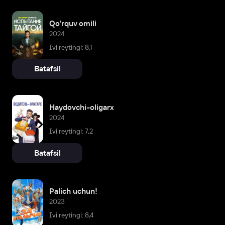
Qo'rquv omili
2024
Ivi reytingi: 8,1
Batafsil
Haydovchi-oligarx
2024
Ivi reytingi: 7,2
Batafsil
Palich uchun!
2023
Ivi reytingi: 8,4