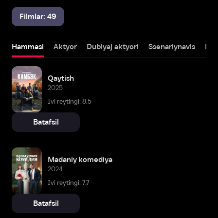
Filmlar: 49
Hammasi
Aktyor
Dublyaj aktyori
Ssenariynavis
Rej
Qaytish
2025
Ivi reytingi: 8,5
Batafsil
Madaniy komediya
2024
Ivi reytingi: 7,7
Batafsil