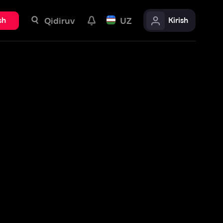
uv
UZ
Kirish