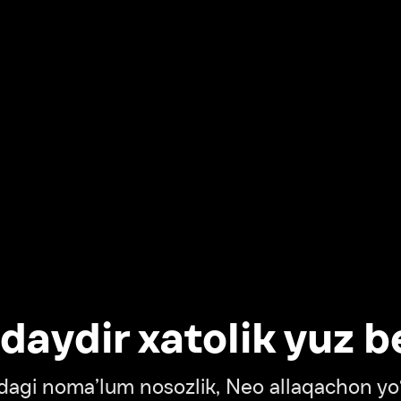
dir xatolik yuz berdi
oma’lum nosozlik, Neo allaqachon yo‘lda
‘tish