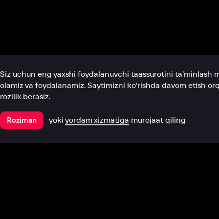
Biz haqimizda
Bo‘limlar