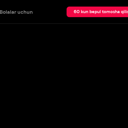
 uchun
Qidir
60 kun bepul tomosha qilish