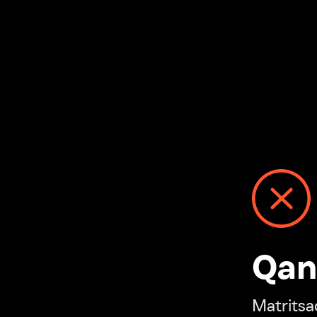
Qanday
Matritsadagi n
“Ivi hisobim”ga o