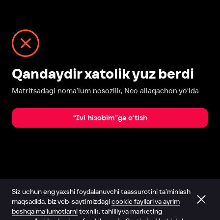
Qandaydir xatolik yuz berdi
Matritsadagi noma’lum nosozlik, Neo allaqachon yo‘lda
“Ivi hisobim”ga o‘tish
Siz uchun eng yaxshi foydalanuvchi taassurotini ta’minlash
maqsadida, biz veb-saytimizdagi
cookie fayllari va ayrim
boshqa ma’lumotlarni
texnik, tahliliy va marketing