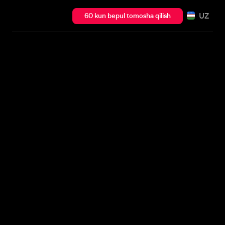
UZ
60 kun bepul tomosha qilish