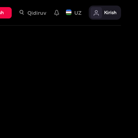
uv
UZ
Kirish