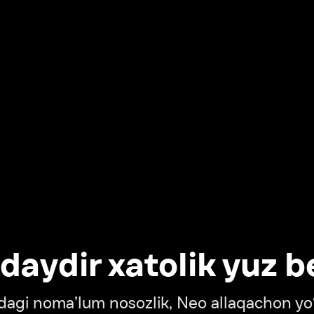
dir xatolik yuz berdi
oma’lum nosozlik, Neo allaqachon yo‘lda
‘tish