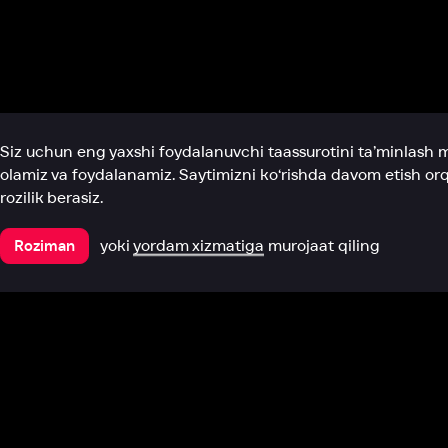
Biz haqimizda
Bo‘limlar