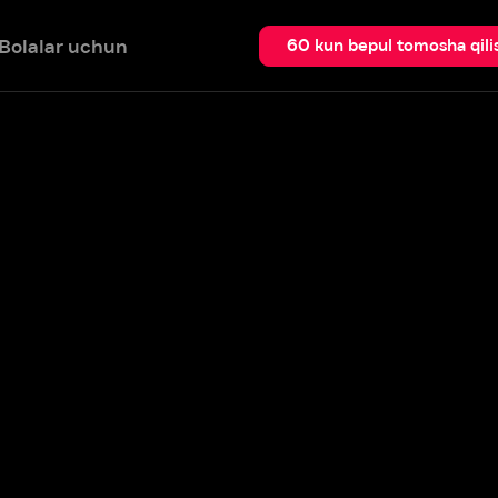
 uchun
Qidir
60 kun bepul tomosha qilish