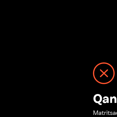
Qanday
Matritsadagi n
“Ivi hisobim”ga o