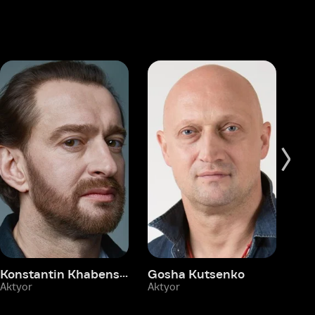
Konstantin Khabenskiy
Gosha Kutsenko
Fyodor Bondarchuk
Pa
Aktyor
Aktyor
Ak