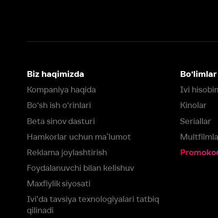
Bo‘sh ish o‘rinlari
Kinolar
Beta sinov dasturi
Seriallar
Hamkorlar uchun maʼlumot
Multfilmlar
Reklama joylashtirish
Promokodni faoll
Foydalanuvchi bilan kelishuv
Maxfiylik siyosati
Ivi'da tavsiya texnologiyalari tatbiq
qilinadi
Muvofiqlik
Fikr-mulohaza qoldirish
Yuklash:
Mavjud:
Tomosha qiling:
App Store
Google Play
Smart TV