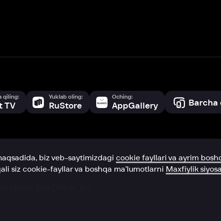
a, biz veb-saytimizdagi
cookie fayllari va ayrim boshqa ma’lumotlarni
te
ookie-fayllar va boshqa ma’lumotlarni
Maxfiylik siyosatiga
muvofiq biz t
Box Office, Inc