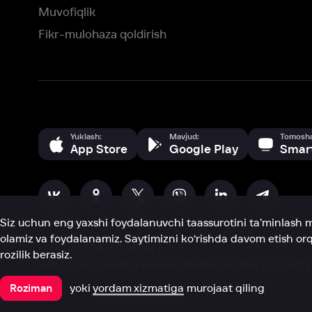
Siz uchun eng yaxshi foydalanuvchi taassurotini ta’minlash maqsadid
olamiz va foydalanamiz. Saytimizni ko‘rishda davom etish orqali siz c
©
2026
“Ivi.ru” MCHJ
rozilik berasiz.
HBO ® and related service marks are the property of Home 
yoki
yordam xizmatiga
murojaat qiling
Roziman