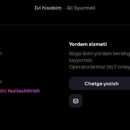
tayyormiz.
Operatorlarimiz 24/7 onlayn
Chatga yozish
Fil
ashtirish
Yuklab oling:
Oching:
Barcha qurilmalar
RuStore
AppGallery