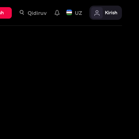
uv
UZ
Kirish