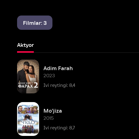
Filmlar: 3
Aktyor
Adim Farah
2023
Ivi reytingi: 8,4
Mo'jiza
2015
Ivi reytingi: 8,7
Mashhur shaxslar