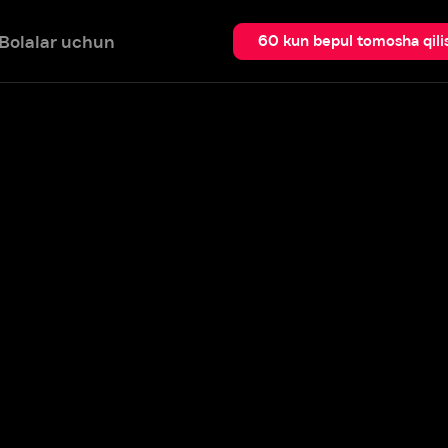
 uchun
Qidir
60 kun bepul tomosha qilish