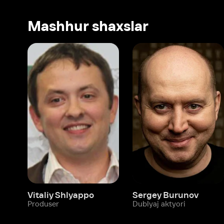
Vitaliy Shlyappo
Sergey Burunov
Tina
Produser
Dublyaj aktyori
Produ
Biz haqimizda
Bo‘limlar
Kompaniya haqida
Ivi hisobim