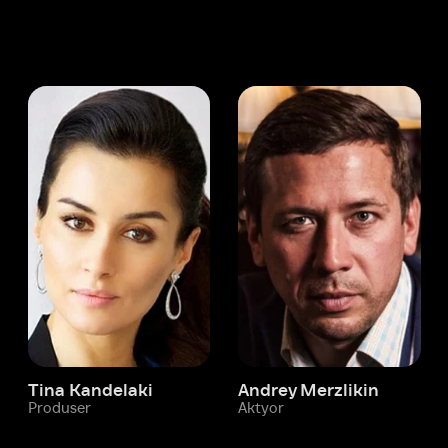
 Kandelaki
Andrey Merzlikin
ser
Aktyor
Aktyor
Ivi hisobim
Ali Syurmeli
Yordam xizmati
Sizga doim yordam berishga