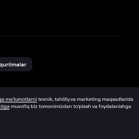
xnik, tahliliy va marketing maqsadlarida
omonimizdan to‘plash va foydalanishga