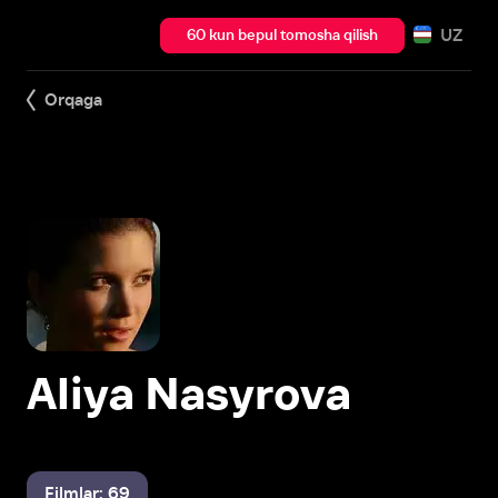
UZ
60 kun bepul tomosha qilish
Orqaga
Aliya Nasyrova
Filmlar: 69