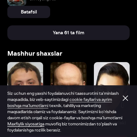
Batafsil
Yana 61 ta film
Mashhur shaxslar
Siz uchun eng yaxshi foydalanuvchi taassurotini ta’minlash
maqsadida, biz veb-saytimizdagi
cookie fayllari va ayrim
boshqa ma’lumotlarni
texnik, tahliliy va marketing
maqsadlarida olamiz va foydalanamiz. Saytimizni ko‘rishda
davom etish orqali siz cookie-fayllar va boshqa ma’lumotlarni
Vitaliy Shlyappo
Sergey Burunov
Tina Kandelaki
Maxfiylik siyosatiga
muvofiq biz tomonimizdan to‘plash va
Produser
Dublyaj aktyori
Produser
foydalanishga rozilik berasiz.