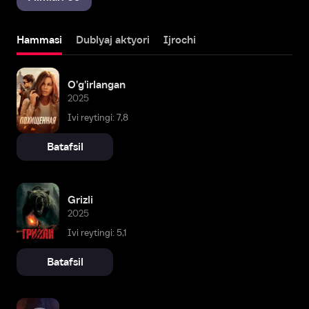
Hammasi
Dublyaj aktyori
Ijrochi
O'g'irlangan
2025
Ivi reytingi: 7,8
Batafsil
Grizli
2025
Ivi reytingi: 5,1
Batafsil