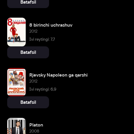
Batafsil
8 birinchi uchrashuv
2012
Ivi reytingi: 7,7
Batafsil
Rjevsky Napoleon ga qarshi
2012
Ivi reytingi: 6,9
Batafsil
Platon
2008