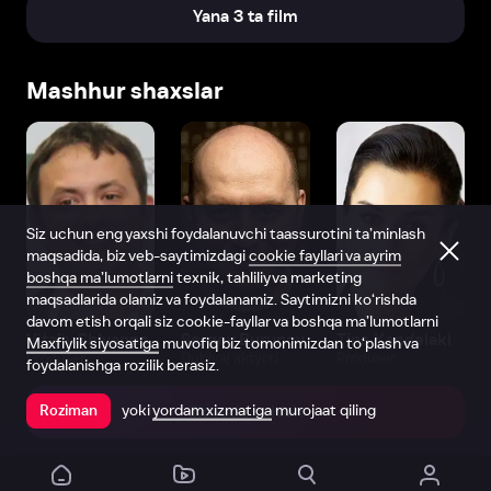
Yana 3 ta film
Mashhur shaxslar
Siz uchun eng yaxshi foydalanuvchi taassurotini ta’minlash
maqsadida, biz veb-saytimizdagi
cookie fayllari va ayrim
boshqa ma’lumotlarni
texnik, tahliliy va marketing
maqsadlarida olamiz va foydalanamiz. Saytimizni ko‘rishda
davom etish orqali siz cookie-fayllar va boshqa ma’lumotlarni
Vitaliy Shlyappo
Sergey Burunov
Tina Kandelaki
Maxfiylik siyosatiga
muvofiq biz tomonimizdan to‘plash va
Produser
Dublyaj aktyori
Produser
foydalanishga rozilik berasiz.
yoki
yordam xizmatiga
murojaat qiling
Roziman
Ilovada ochish