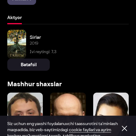
Aktyor
Sirlar
2019
Ivi reytingi: 7,3
Batafsil
Mashhur shaxslar
Siz uchun eng yaxshi foydalanuvchi taassurotini ta’minlash
maqsadida, biz veb-saytimizdagi
cookie fayllari va ayrim
boshqa ma’lumotlarni
texnik, tahliliy va marketing