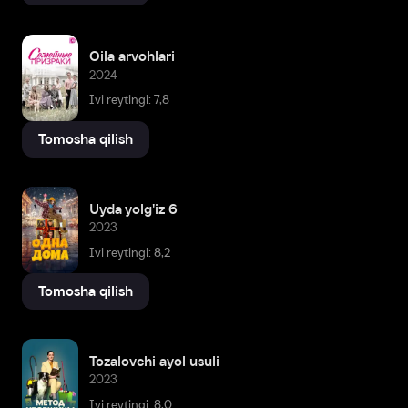
Oila arvohlari
2024
Ivi reytingi: 7,8
Tomosha qilish
Uyda yolg'iz 6
2023
Ivi reytingi: 8,2
Tomosha qilish
Tozalovchi ayol usuli
2023
Ivi reytingi: 8,0