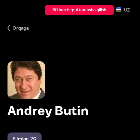
UZ
60 kun bepul tomosha qilish
Orqaga
Andrey Butin
Filmlar: 20