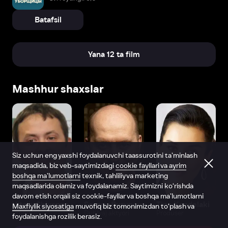
Batafsil
Yana 12 ta film
Mashhur shaxslar
Siz uchun eng yaxshi foydalanuvchi taassurotini ta’minlash
maqsadida, biz veb-saytimizdagi
cookie fayllari va ayrim
boshqa ma’lumotlarni
texnik, tahliliy va marketing
maqsadlarida olamiz va foydalanamiz. Saytimizni ko‘rishda
davom etish orqali siz cookie-fayllar va boshqa ma’lumotlarni
Vitaliy Shlyappo
Sergey Burunov
Tina Kandelaki
Maxfiylik siyosatiga
muvofiq biz tomonimizdan to‘plash va
Produser
Dublyaj aktyori
Produser
foydalanishga rozilik berasiz.