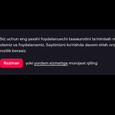
Biz haqimizda
Bo‘limlar