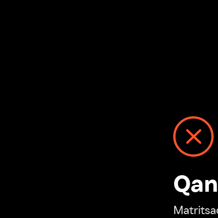
Qanday
Matritsadagi n
“Ivi hisobim”ga o