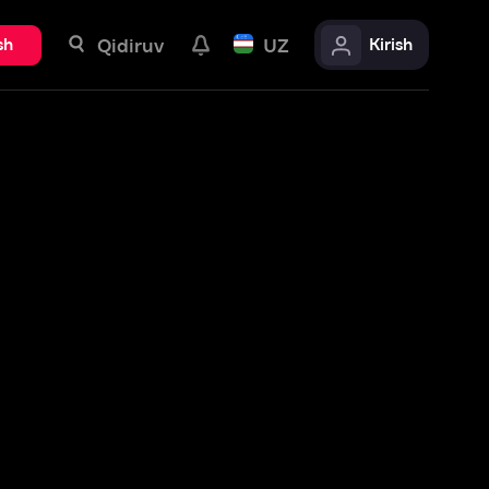
uv
UZ
Kirish