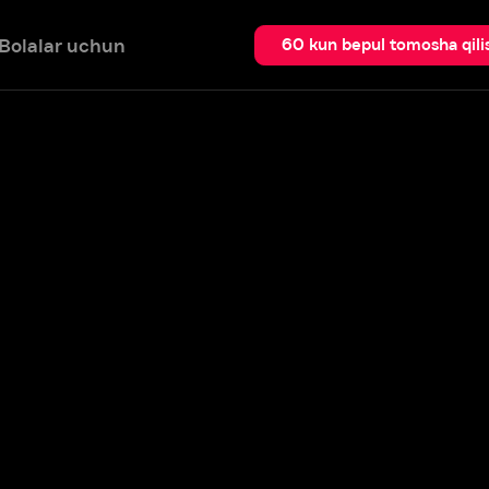
 uchun
Qidir
60 kun bepul tomosha qilish