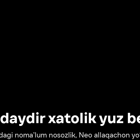
dir xatolik yuz berdi
oma’lum nosozlik, Neo allaqachon yo‘lda
‘tish