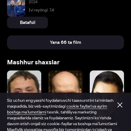
2024
Ivi reytingi: 7,4
Batafsil
Yana 66 ta film
Mashhur shaxslar
Siz uchun eng yaxshi foydalanuvchi taassurotini ta’minlash
maqsadida, biz veb-saytimizdagi
cookie fayllari va ayrim
boshqa ma’lumotlarni
texnik, tahliliy va marketing
maqsadlarida olamiz va foydalanamiz. Saytimizni ko‘rishda
davom etish orqali siz cookie-fayllar va boshqa ma’lumotlarni
Vitaliy Shlyappo
Sergey Burunov
Tina Kandelaki
Maxfiylik siyosatiga
muvofiq biz tomonimizdan to‘plash va