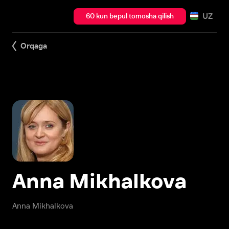
UZ
60 kun bepul tomosha qilish
Orqaga
Anna Mikhalkova
Anna Mikhalkova