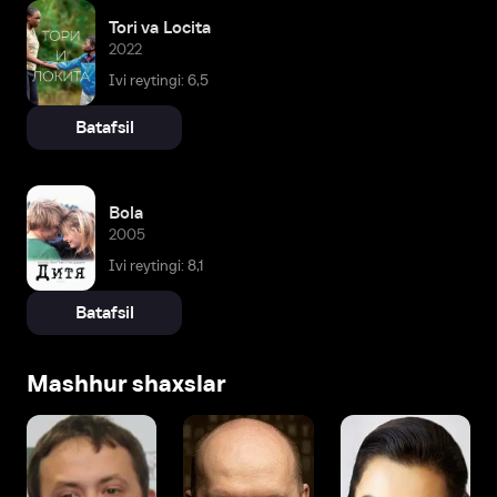
Tori va Locita
2022
Ivi reytingi: 6,5
Batafsil
Bola
2005
Ivi reytingi: 8,1
Batafsil
Mashhur shaxslar