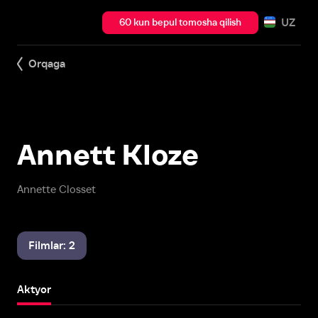
UZ
60 kun bepul tomosha qilish
Orqaga
Annett Kloze
Annette Closset
Filmlar: 2
Aktyor