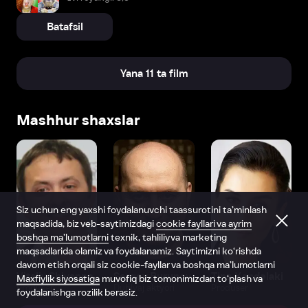
Batafsil
Yana 11 ta film
Mashhur shaxslar
Siz uchun eng yaxshi foydalanuvchi taassurotini ta’minlash
maqsadida, biz veb-saytimizdagi
cookie fayllari va ayrim
boshqa ma’lumotlarni
texnik, tahliliy va marketing
maqsadlarida olamiz va foydalanamiz. Saytimizni ko‘rishda
davom etish orqali siz cookie-fayllar va boshqa ma’lumotlarni
Vitaliy Shlyappo
Sergey Burunov
Tina Kandelaki
Maxfiylik siyosatiga
muvofiq biz tomonimizdan to‘plash va
Produser
Dublyaj aktyori
Produser
foydalanishga rozilik berasiz.