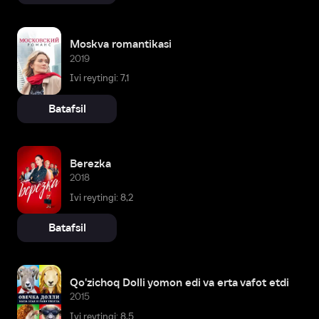
Moskva romantikasi
2019
Ivi reytingi: 7,1
Batafsil
Berezka
2018
Ivi reytingi: 8,2
Batafsil
Qo'zichoq Dolli yomon edi va erta vafot etdi
2015
Ivi reytingi: 8,5