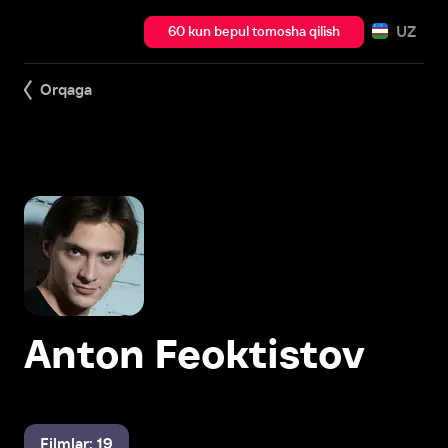
UZ
60 kun bepul tomosha qilish
Orqaga
Anton Feoktistov
Filmlar: 19