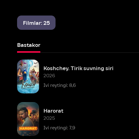
Filmlar: 25
Bastakor
Koshchey. Tirik suvning siri
2026
Ivi reytingi: 8,6
Harorat
2025
Ivi reytingi: 7,9
Mahalla farishtalari
2024
Ivi reytingi: 8,5