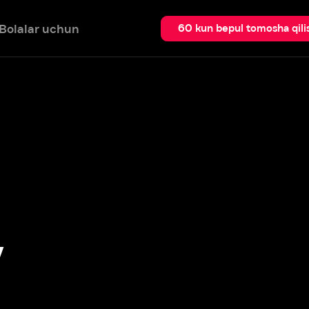
 uchun
Qidir
60 kun bepul tomosha qilish