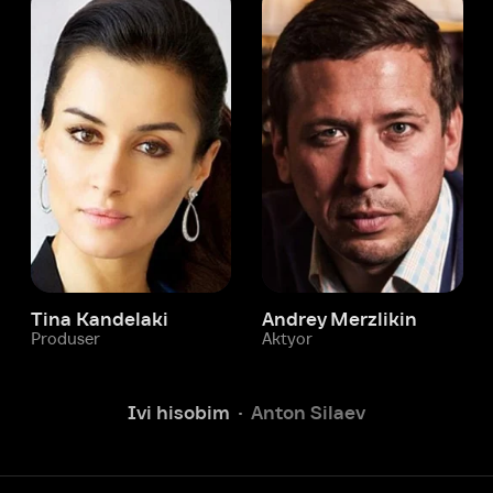
 Kandelaki
Andrey Merzlikin
ser
Aktyor
Aktyor
Ivi hisobim
Anton Silaev
Yordam xizmati
Sizga doim yordam berishga
tayyormiz.
Operatorlarimiz 24/7 onlayn
Chatga yozish
Fil
ashtirish