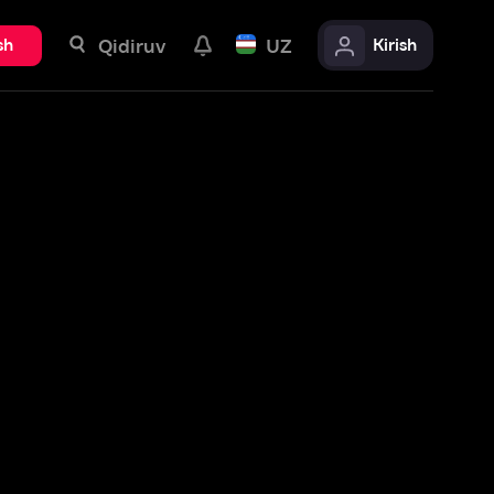
uv
UZ
Kirish