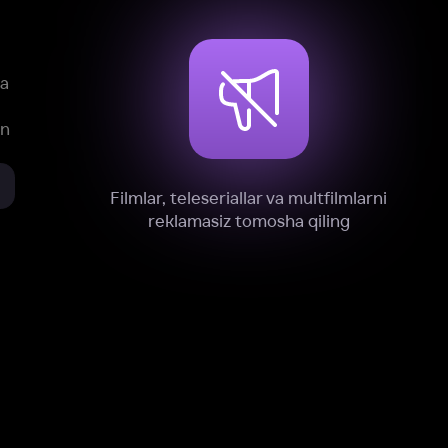
xnik, tahliliy va marketing maqsadlarida
omonimizdan to‘plash va foydalanishga