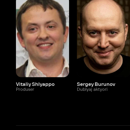
Vitaliy Shlyappo
Sergey Burunov
Tina
Produser
Dublyaj aktyori
Produ
Biz haqimizda
Bo‘limlar
Kompaniya haqida
Ivi hisobim
Bo‘sh ish o‘rinlari
Kinolar
Beta sinov dasturi
Seriallar
Hamkorlar uchun maʼlumot
Multfilmlar
Reklama joylashtirish
Promokodni faoll
Foydalanuvchi bilan kelishuv