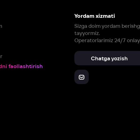
Yuklab oling:
Oching:
Barcha qurilmalar
RuStore
AppGallery
a, biz veb-saytimizdagi
cookie fayllari va ayrim boshqa ma’lumotlarni
te
ookie-fayllar va boshqa ma’lumotlarni
Maxfiylik siyosatiga
muvofiq biz t
Box Office, Inc