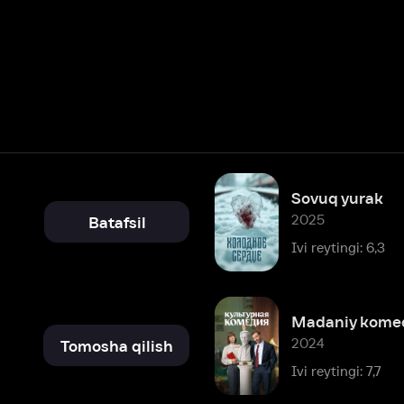
Sovuq yurak
2025
Batafsil
Ivi reytingi: 6,3
Madaniy komediya
2024
Tomosha qilish
Ivi reytingi: 7,7
Tuman
2023
Batafsil
Ivi reytingi: 6,3