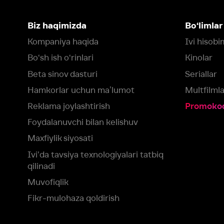
Maxfiylik siyosati
Ivi'da tavsiya texnologiyalari tatbiq
qilinadi
Muvofiqlik
Fikr-mulohaza qoldirish
Yuklash:
Mavjud:
Tomosha qiling:
App Store
Google Play
Smart TV
Siz uchun eng yaxshi foydalanuvchi taassurotini ta’minlash maqsadid
olamiz va foydalanamiz. Saytimizni ko‘rishda davom etish orqali siz c
©
2026
“Ivi.ru” MCHJ
rozilik berasiz.
HBO ® and related service marks are the property of Home 
yoki
yordam xizmatiga
murojaat qiling
Roziman