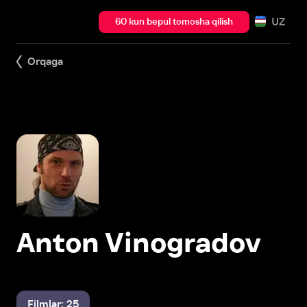
UZ
60 kun bepul tomosha qilish
Orqaga
Anton Vinogradov
Filmlar: 25