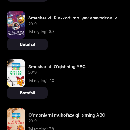
Smeshariki. Pin-kod: moliyaviy savodxonlik
2019
Ivi reytingi: 8,3
Batafsil
Smeshariki. O'qishning ABC
2019
Ivi reytingi: 7,0
Batafsil
O'rmonlarni muhofaza qilishning ABC
2019
Ivi reytingi: 7,8