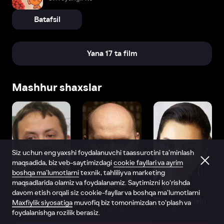
Batafsil
Yana 17 ta film
Mashhur shaxslar
Siz uchun eng yaxshi foydalanuvchi taassurotini ta’minlash
maqsadida, biz veb-saytimizdagi
cookie fayllari va ayrim
boshqa ma’lumotlarni
texnik, tahliliy va marketing
maqsadlarida olamiz va foydalanamiz. Saytimizni ko‘rishda
davom etish orqali siz cookie-fayllar va boshqa ma’lumotlarni
Vitaliy Shlyappo
Sergey Burunov
Tina Kandelaki
Maxfiylik siyosatiga
muvofiq biz tomonimizdan to‘plash va
Produser
Dublyaj aktyori
Produser
foydalanishga rozilik berasiz.