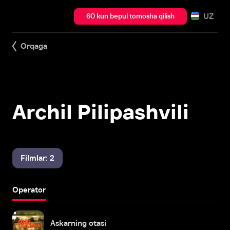
UZ
60 kun bepul tomosha qilish
Orqaga
Archil Pilipashvili
Filmlar: 2
Operator
Askarning otasi