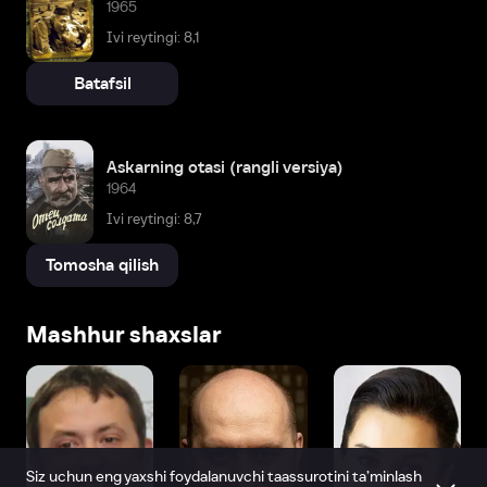
1965
Ivi reytingi: 8,1
Batafsil
Askarning otasi (rangli versiya)
1964
Ivi reytingi: 8,7
Tomosha qilish
Mashhur shaxslar
Siz uchun eng yaxshi foydalanuvchi taassurotini ta’minlash