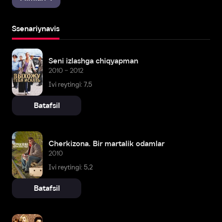
Ssenariynavis
Seni izlashga chiqyapman
2010 – 2012
Ivi reytingi: 7,5
Batafsil
Cherkizona. Bir martalik odamlar
2010
Ivi reytingi: 5,2
Batafsil