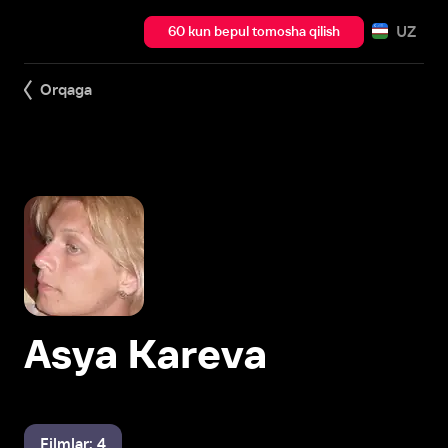
UZ
60 kun bepul tomosha qilish
Orqaga
Asya Kareva
Filmlar: 4