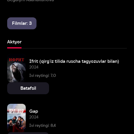
Filmlar: 3
Aktyor
Ifrit (qirgʻiz tilida ruscha tagyozuvlar bilan)
2024
Ivi reytingi: 7,0
Batafsil
Gap
2024
Ivi reytingi: 8,4