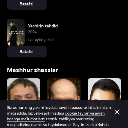
Batafsil
Yashirin tahdid
2024
Ivi reytingi: 6,3
Batafsil
Mashhur shaxslar
Siz uchun eng yaxshi foydalanuvchi taassurotini ta’minlash
maqsadida, biz veb-saytimizdagi
cookie fayllari va ayrim
boshqa ma’lumotlarni
texnik, tahliliy va marketing
maqsadlarida olamiz va foydalanamiz. Saytimizni ko‘rishda