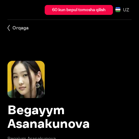
UZ
60 kun bepul tomosha qilish
Orqaga
Begayym
Asanakunova
Begaiym Asanakunova