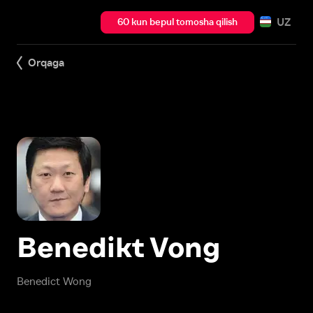
UZ
60 kun bepul tomosha qilish
Orqaga
Benedikt Vong
Benedict Wong