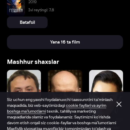
2019
Ivi reytingi: 7,8
Batafsil
Yana 16 ta film
Mashhur shaxslar
Siz uchun eng yaxshi foydalanuvchi taassurotini ta’minlash
maqsadida, biz veb-saytimizdagi
cookie fayllari va ayrim
boshqa ma’lumotlarni
texnik, tahliliy va marketing
maqsadlarida olamiz va foydalanamiz. Saytimizni ko‘rishda
davom etish orqali siz cookie-fayllar va boshqa ma’lumotlarni
Vitaliy Shlyappo
Sergey Burunov
Tina Kandelaki
Maxfiylik siyosatiga
muvofiq biz tomonimizdan to‘plash va