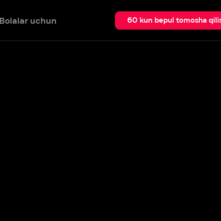
 uchun
Qidir
60 kun bepul tomosha qilish