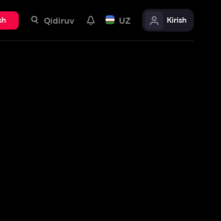
uv
UZ
Kirish