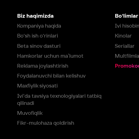
Maxfiylik siyosati
Ivi'da tavsiya texnologiyalari tatbiq
qilinadi
Muvofiqlik
Fikr-mulohaza qoldirish
Yuklash:
Mavjud:
Tomosha qiling:
App Store
Google Play
Smart TV
Siz uchun eng yaxshi foydalanuvchi taassurotini ta’minlash maqsadid
olamiz va foydalanamiz. Saytimizni ko‘rishda davom etish orqali siz c
©
2026
“Ivi.ru” MCHJ
rozilik berasiz.
HBO ® and related service marks are the property of Home 
yoki
yordam xizmatiga
murojaat qiling
Roziman