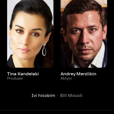
 Kandelaki
Andrey Merzlikin
ser
Aktyor
Aktyor
Ivi hisobim
Bill Mousli
Yordam xizmati
Sizga doim yordam berishga
tayyormiz.
Operatorlarimiz 24/7 onlayn
Chatga yozish
Fil
ashtirish