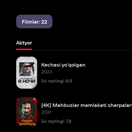
Filmlar: 22
Aktyor
Kechasi yo'qolgan
2023
Ivi reytingi: 6,9
[4K] Mahbuslar mamlakati sharpalari
2021
Ivi reytingi: 7,8
Uch do'zaxdan (ingliz tilida ruscha subtitrlar bilan)
2019
Ivi reytingi: 8,1