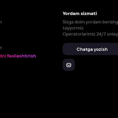
Yuklab oling:
Oching:
Barcha qurilmalar
RuStore
AppGallery
a, biz veb-saytimizdagi
cookie fayllari va ayrim boshqa ma’lumotlarni
te
ookie-fayllar va boshqa ma’lumotlarni
Maxfiylik siyosatiga
muvofiq biz t
Box Office, Inc