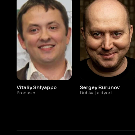
Vitaliy Shlyappo
Sergey Burunov
Tina
Produser
Dublyaj aktyori
Produ
Biz haqimizda
Bo‘limlar
Kompaniya haqida
Ivi hisobim
Bo‘sh ish o‘rinlari
Kinolar
Beta sinov dasturi
Seriallar
Hamkorlar uchun maʼlumot
Multfilmlar
Reklama joylashtirish
Promokodni faoll
Foydalanuvchi bilan kelishuv