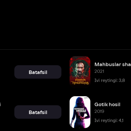
Mahbuslar sharpalar mamlakat
2021
Batafsil
Ivi reytingi: 3,8
Gotik hosil
2019
Batafsil
Ivi reytingi: 4,1
To'ng'iz
2017
Batafsil
Ivi reytingi: 5,9