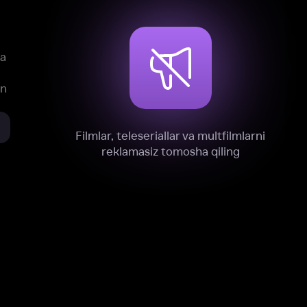
xnik, tahliliy va marketing maqsadlarida
omonimizdan to‘plash va foydalanishga