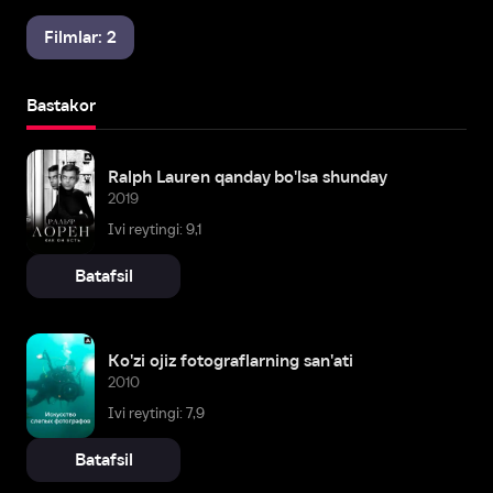
Filmlar: 2
Bastakor
Ralph Lauren qanday bo'lsa shunday
2019
Ivi reytingi: 9,1
Batafsil
Ko'zi ojiz fotograflarning san'ati
2010
Ivi reytingi: 7,9
Batafsil