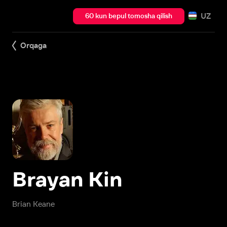
UZ
60 kun bepul tomosha qilish
Orqaga
Brayan Kin
Brian Keane