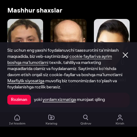
Mashhur shaxslar
Siz uchun eng yaxshi foydalanuvchi taassurotini ta’minlash
maqsadida, biz veb-saytimizdagi
cookie fayllari va ayrim
boshqa ma’lumotlarni
texnik, tahliliy va marketing
maqsadlarida olamiz va foydalanamiz. Saytimizni ko‘rishda
davom etish orqali siz cookie-fayllar va boshqa ma’lumotlarni
Vitaliy Shlyappo
Sergey Burunov
Tina Kandelaki
Maxfiylik siyosatiga
muvofiq biz tomonimizdan to‘plash va
Produser
Dublyaj aktyori
Produser
foydalanishga rozilik berasiz.
yoki
yordam xizmatiga
murojaat qiling
Roziman
Ilovada ochish
Ivi hisobim
Katalog
Qidiruv
Kirish