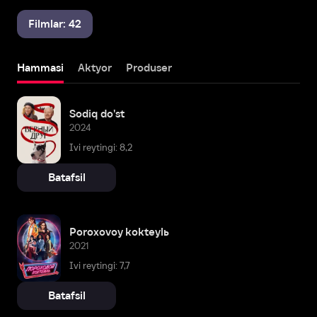
Filmlar: 42
Hammasi
Aktyor
Produser
Sodiq do'st
2024
Ivi reytingi: 8,2
Batafsil
Poroxovoy kokteylь
2021
Ivi reytingi: 7,7
Batafsil