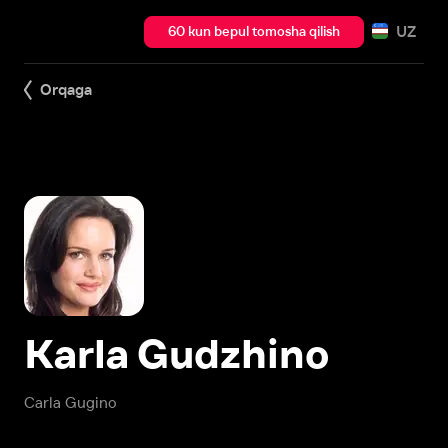
UZ
60 kun bepul tomosha qilish
Orqaga
Karla Gudzhino
Carla Gugino