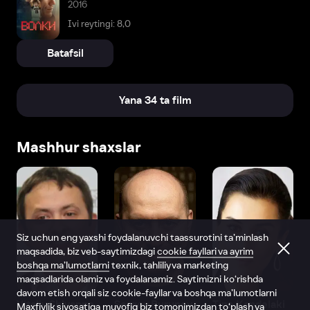
2016
Ivi reytingi: 8,0
Batafsil
Yana 34 ta film
Mashhur shaxslar
Siz uchun eng yaxshi foydalanuvchi taassurotini ta’minlash
maqsadida, biz veb-saytimizdagi
cookie fayllari va ayrim
boshqa ma’lumotlarni
texnik, tahliliy va marketing
maqsadlarida olamiz va foydalanamiz. Saytimizni ko‘rishda
davom etish orqali siz cookie-fayllar va boshqa ma’lumotlarni
Vitaliy Shlyappo
Sergey Burunov
Tina Kandelaki
Maxfiylik siyosatiga
muvofiq biz tomonimizdan to‘plash va