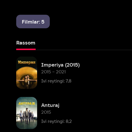
Filmlar: 5
Rassom
Imperiya (2015)
2015 – 2021
Ivi reytingi: 7,8
Anturaj
2015
Ivi reytingi: 8,2
Balerinalar
2012
Ivi reytingi: 8,2