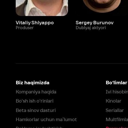
Biz haqimizda
Bo‘limlar
Kompaniya haqida
Ivi hisobim
Bo‘sh ish o‘rinlari
Kinolar
Beta sinov dasturi
Seriallar
Hamkorlar uchun maʼlumot
Multfilmlar
Reklama joylashtirish
Promokodni faoll
Foydalanuvchi bilan kelishuv
Maxfiylik siyosati
Ivi'da tavsiya texnologiyalari tatbiq
qilinadi
Muvofiqlik
Fikr-mulohaza qoldirish