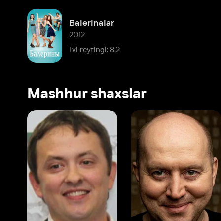
Mashhur shaxslar
Vitaliy Shlyappo
Sergey Burunov
Tina
Produser
Dublyaj aktyori
Produ