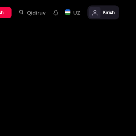
uv
UZ
Kirish