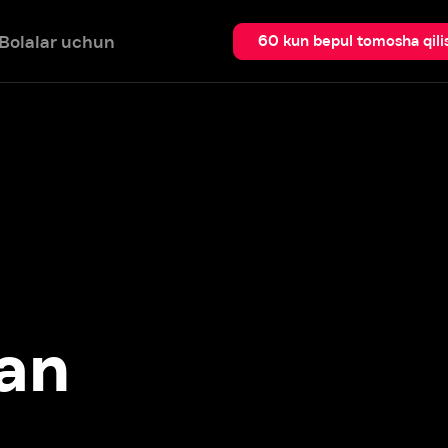
 uchun
Qidir
60 kun bepul tomosha qilish
n