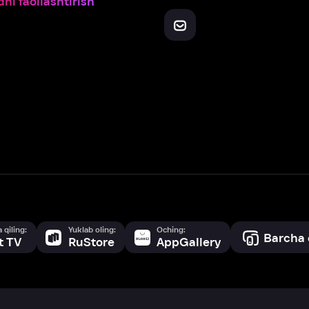
Yuklab oling:
Oching:
Barcha qurilmalar
RuStore
AppGallery
a, biz veb-saytimizdagi
cookie fayllari va ayrim boshqa ma’lumotlarni
te
ookie-fayllar va boshqa ma’lumotlarni
Maxfiylik siyosatiga
muvofiq biz t
Box Office, Inc