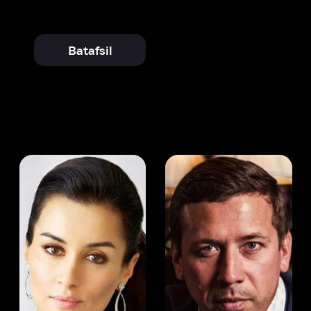
 Kandelaki
Andrey Merzlikin
ser
Aktyor
Aktyor
Ivi hisobim
Cheyz Kherlan