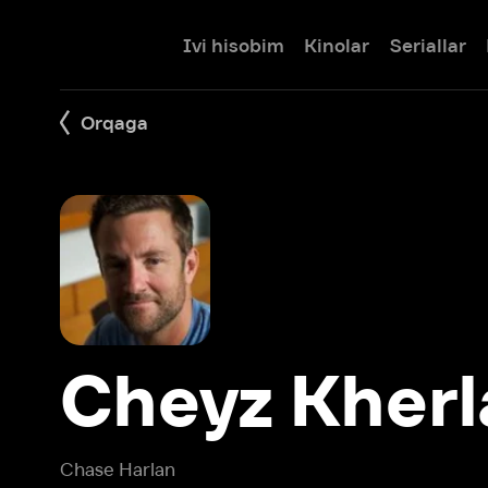
Ivi hisobim
Kinolar
Seriallar
Bolalar
Orqaga
Cheyz Kherla
Chase Harlan