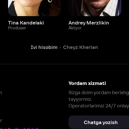
Yordam xizmati
Sizga doim yordam berishga
tayyormiz.
Operatorlarimiz 24/7 onlayn
Chatga yozish
Fil
ashtirish