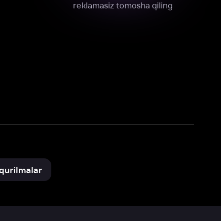
xnik, tahliliy va marketing maqsadlarida
omonimizdan to‘plash va foydalanishga