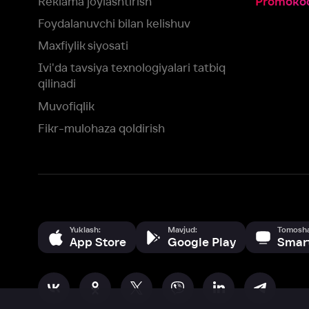
Yuklash:
Mavjud:
Tomosha qiling:
App Store
Google Play
Smart TV
Siz uchun eng yaxshi foydalanuvchi taassurotini ta’minlash maqsadid
olamiz va foydalanamiz. Saytimizni ko‘rishda davom etish orqali siz c
©
2026
“Ivi.ru” MCHJ
rozilik berasiz.
HBO ® and related service marks are the property of Home 
yoki
yordam xizmatiga
murojaat qiling
Roziman