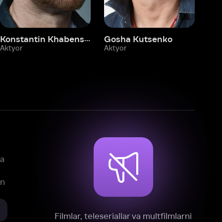
mlar, teleseriallar va multfilmlarni
reklamasiz tomosha qiling