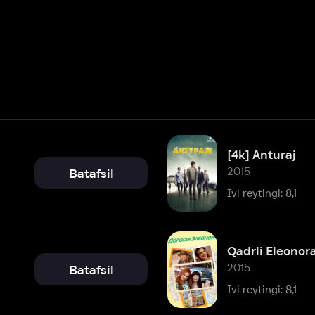
[4k] Anturaj
2015
Batafsil
Ivi reytingi: 8,1
Qadrli Eleonora
2015
Batafsil
Ivi reytingi: 8,1
Batafsil