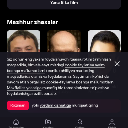
Yana 8 ta film
Mashhur shaxslar
Siz uchun eng yaxshi foydalanuvchi taassurotini ta’minlash
maqsadida, biz veb-saytimizdagi
cookie fayllari va ayrim
boshqa ma’lumotlarni
texnik, tahliliy va marketing
maqsadlarida olamiz va foydalanamiz. Saytimizni ko‘rishda
davom etish orqali siz cookie-fayllar va boshqa ma’lumotlarni
Vitaliy Shlyappo
Sergey Burunov
Tina Kandelaki
Maxfiylik siyosatiga
muvofiq biz tomonimizdan to‘plash va
Produser
Dublyaj aktyori
Produser
foydalanishga rozilik berasiz.
yoki
yordam xizmatiga
murojaat qiling
Roziman
Ilovada ochish
Ivi hisobim
Katalog
Qidiruv
Kirish