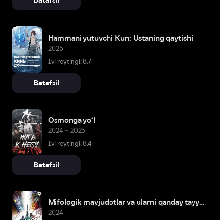
Batafsil
Hammani yutuvchi Kun: Ustaning qaytishi
2025
Ivi reytingi: 8,7
Batafsil
Osmonga yo‘l
2024 – 2025
Ivi reytingi: 8,4
Batafsil
Mifologik mavjudotlar va ularni qanday tayyorlashadi
2024