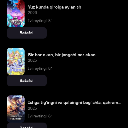
Yuz kunda qirolga aylanish
2026
Ivi reytingi: 8,1
Batafsil
Bir bor ekan, bir jangchi bor ekan
2025
Ivi reytingi: 8,1
Batafsil
Ishga tig'ingni va qalbingni bag'ishla, qahramon!
2025
Ivi reytingi: 8,1