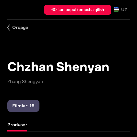
UZ
60 kun bepul tomosha qilish
Orqaga
Chzhan Shenyan
Zhang Shengyan
Filmlar: 16
Produser