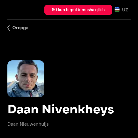
UZ
60 kun bepul tomosha qilish
Orqaga
Daan Nivenkheys
Daan Nieuwenhuijs