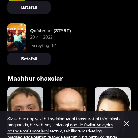
Batafsil
Qo'shnilar (START)
2014 – 2022
Ivi reytingi: 8,1
Batafsil
Mashhur shaxslar
Siz uchun eng yaxshi foydalanuvchi taassurotini ta’minlash
maqsadida, biz veb-saytimizdagi
cookie fayllari va ayrim
boshqa ma’lumotlarni
texnik, tahliliy va marketing
maqsadlarida olamiz va foydalanamiz. Saytimizni ko‘rishda