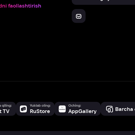
Yuklab oling:
Oching:
Barcha qurilmalar
RuStore
AppGallery
a, biz veb-saytimizdagi
cookie fayllari va ayrim boshqa ma’lumotlarni
te
ookie-fayllar va boshqa ma’lumotlarni
Maxfiylik siyosatiga
muvofiq biz t
Box Office, Inc