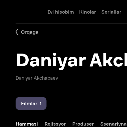
Ivi hisobim
Kinolar
Seriallar
Bolalar
Orqaga
Daniyar Akch
Daniyar Akchabaev
Filmlar: 1
Hammasi
Rejissyor
Produser
Ssenariynavis
Zulmatda