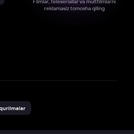
xnik, tahliliy va marketing maqsadlarida
omonimizdan to‘plash va foydalanishga