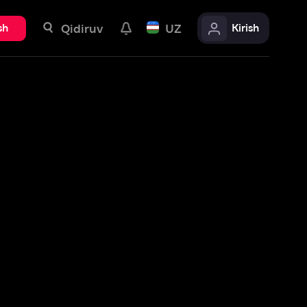
uv
UZ
Kirish