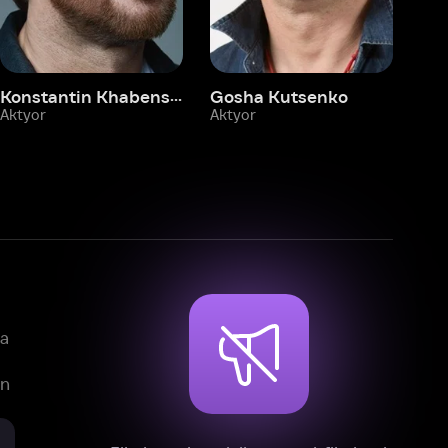
mlar, teleseriallar va multfilmlarni
reklamasiz tomosha qiling