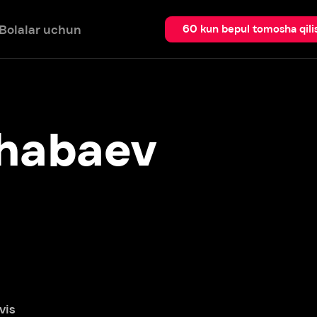
 uchun
Qidir
60 kun bepul tomosha qilish
abaev