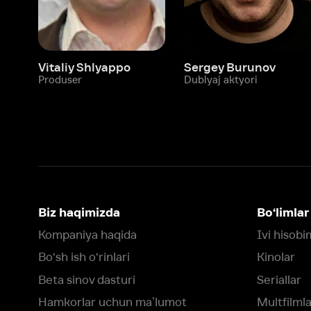
Biz haqimizda
Bo‘limlar
Kompaniya haqida
Ivi hisobim
Bo‘sh ish o‘rinlari
Kinolar
Beta sinov dasturi
Seriallar
Hamkorlar uchun maʼlumot
Multfilmlar
Reklama joylashtirish
Promokodni faoll
Foydalanuvchi bilan kelishuv
Maxfiylik siyosati
Ivi'da tavsiya texnologiyalari tatbiq
qilinadi
Muvofiqlik