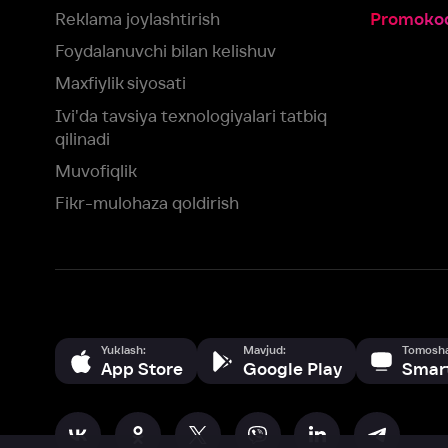
Fikr-mulohaza qoldirish
Yuklash:
Mavjud:
Tomosha qiling:
App Store
Google Play
Smart TV
Siz uchun eng yaxshi foydalanuvchi taassurotini ta’minlash maqsadid
olamiz va foydalanamiz. Saytimizni ko‘rishda davom etish orqali siz c
©
2026
“Ivi.ru” MCHJ
rozilik berasiz.
HBO ® and related service marks are the property of Home 
yoki
yordam xizmatiga
murojaat qiling
Roziman