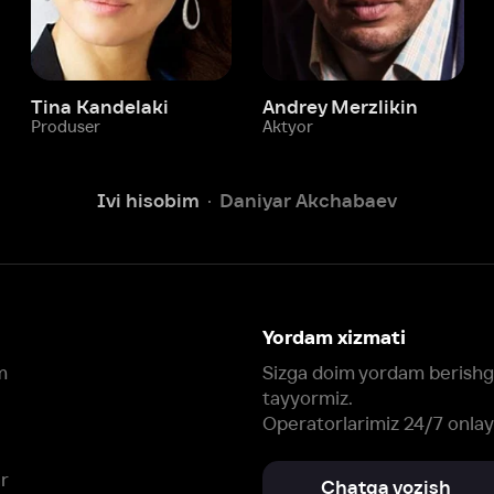
Ivi hisobim
Daniyar Akchabaev
Yordam xizmati
Sizga doim yordam berishga
tayyormiz.
Operatorlarimiz 24/7 onlayn
Chatga yozish
Fil
ashtirish