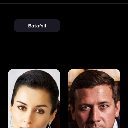
Batafsil
 Kandelaki
Andrey Merzlikin
ser
Aktyor
Aktyor