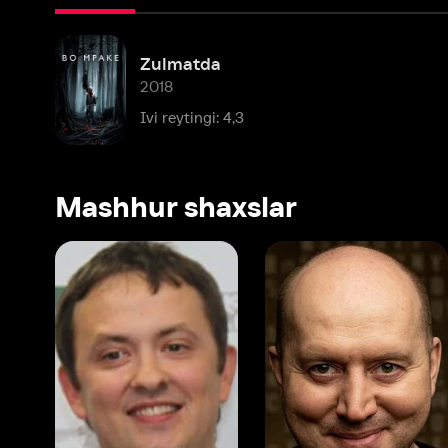
2018
Ivi reytingi: 4,3
Mashhur shaxslar
Vitaliy Shlyappo
Sergey Burunov
Tina
Produser
Dublyaj aktyori
Produ