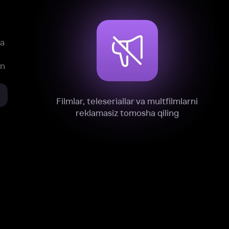
xnik, tahliliy va marketing maqsadlarida
omonimizdan to‘plash va foydalanishga