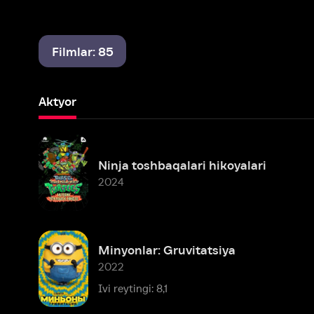
Filmlar: 85
Aktyor
Ninja toshbaqalari hikoyalari
2024
Minyonlar: Gruvitatsiya
2022
Ivi reytingi: 8,1
Drop: Karnoktus afsonasi
2022
Ivi reytingi: 7,9