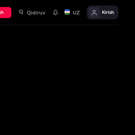
uv
UZ
Kirish