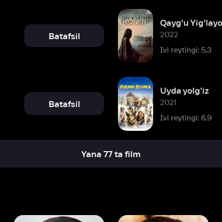
Uyda yolg‘iz
2021
Batafsil
Ivi reytingi: 6,9
Yana 77 ta film