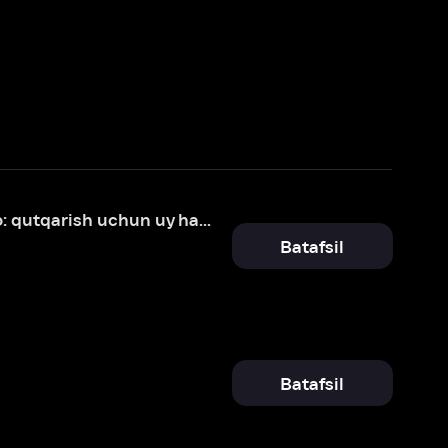
Greysi va Pedro: qutqarish uchun uy hayvonlari
Batafsil
Batafsil
. Qaytish
Batafsil