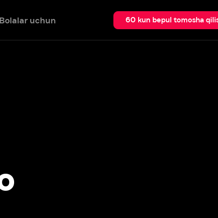
 uchun
Qidir
60 kun bepul tomosha qilish