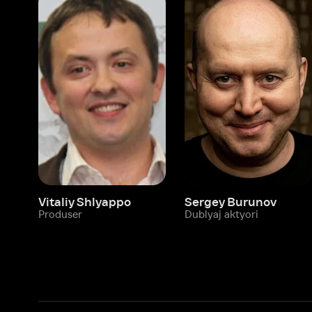
Vitaliy Shlyappo
Sergey Burunov
Tina
Produser
Dublyaj aktyori
Produ
Biz haqimizda
Bo‘limlar
Kompaniya haqida
Ivi hisobim
Bo‘sh ish o‘rinlari
Kinolar
Beta sinov dasturi
Seriallar
Hamkorlar uchun maʼlumot
Multfilmlar
Reklama joylashtirish
Promokodni faoll
Foydalanuvchi bilan kelishuv