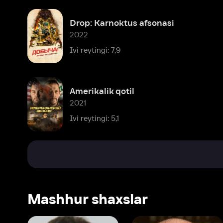
Amerikalik qotil
2021
Ivi reytingi: 5,1
Mashhur shaxslar