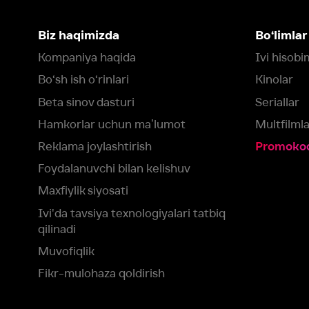
Maxfiylik siyosati
Ivi'da tavsiya texnologiyalari tatbiq
qilinadi
Muvofiqlik
Fikr-mulohaza qoldirish
Yuklash:
Mavjud:
Tomosha qiling:
App Store
Google Play
Smart TV
Siz uchun eng yaxshi foydalanuvchi taassurotini ta’minlash maqsadid
olamiz va foydalanamiz. Saytimizni ko‘rishda davom etish orqali siz c
©
2026
“Ivi.ru” MCHJ
rozilik berasiz.
HBO ® and related service marks are the property of Home 
yoki
yordam xizmatiga
murojaat qiling
Roziman