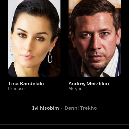
 Kandelaki
Andrey Merzlikin
ser
Aktyor
Aktyor
Ivi hisobim
Denni Trekho
Yordam xizmati
Sizga doim yordam berishga
tayyormiz.
Operatorlarimiz 24/7 onlayn
Chatga yozish
Fil
ashtirish