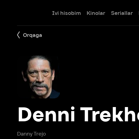
Ivi hisobim
Kinolar
Seriallar
Bolalar
Orqaga
Denni Trekho
Danny Trejo