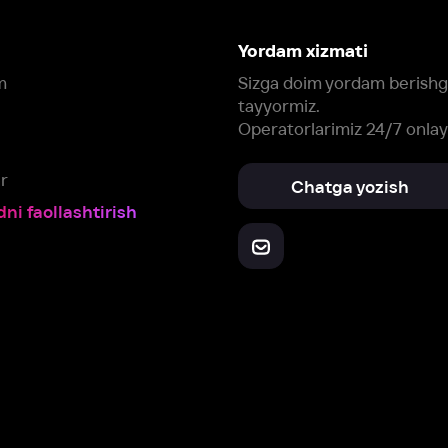
Yuklab oling:
Oching:
Barcha qurilmalar
RuStore
AppGallery
a, biz veb-saytimizdagi
cookie fayllari va ayrim boshqa ma’lumotlarni
te
ookie-fayllar va boshqa ma’lumotlarni
Maxfiylik siyosatiga
muvofiq biz t
Box Office, Inc