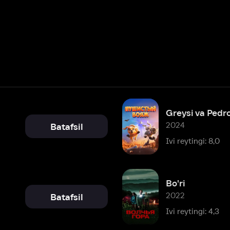
2024
Batafsil
Ivi reytingi: 8,0
Bo'ri
2022
Batafsil
Ivi reytingi: 4,3
Qayg'u Yig'layotganning la'nati
2022
Batafsil
Ivi reytingi: 5,3