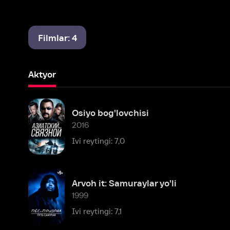
Filmlar: 4
Aktyor
Osiyo bog'lovchisi
2016
Ivi reytingi: 7,0
Arvoh it: Samuraylar yo'li
1999
Ivi reytingi: 7,1
Mashhur shaxslar