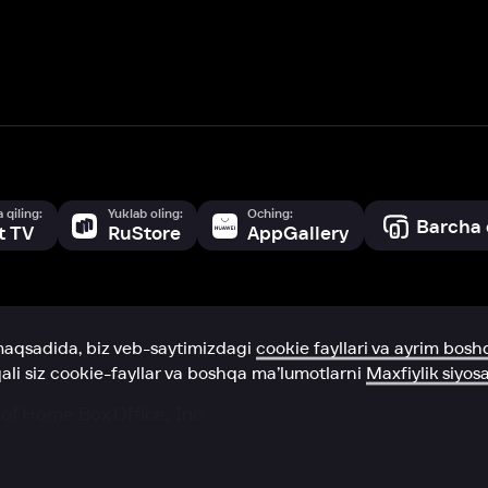
a, biz veb-saytimizdagi
cookie fayllari va ayrim boshqa ma’lumotlarni
te
ookie-fayllar va boshqa ma’lumotlarni
Maxfiylik siyosatiga
muvofiq biz t
Box Office, Inc