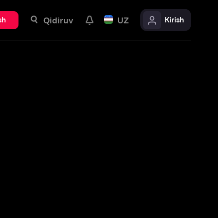
uv
UZ
Kirish