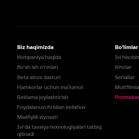
Bo‘sh ish o‘rinlari
Kinolar
Beta sinov dasturi
Seriallar
Hamkorlar uchun maʼlumot
Multfilmlar
Reklama joylashtirish
Promokodni faoll
Foydalanuvchi bilan kelishuv
Maxfiylik siyosati
Ivi'da tavsiya texnologiyalari tatbiq
qilinadi
Muvofiqlik
Fikr-mulohaza qoldirish
Yuklash:
Mavjud:
Tomosha qiling:
App Store
Google Play
Smart TV