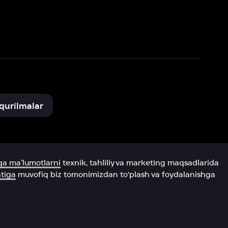
xnik, tahliliy va marketing maqsadlarida
omonimizdan to‘plash va foydalanishga