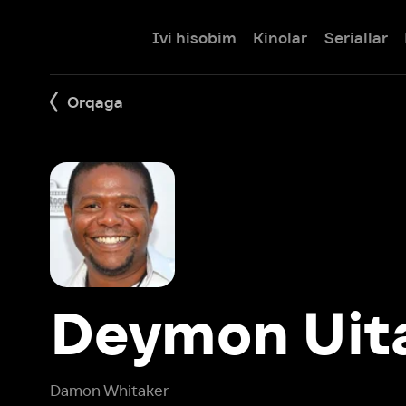
Ivi hisobim
Kinolar
Seriallar
Bolalar
Orqaga
Deymon Uitak
Damon Whitaker