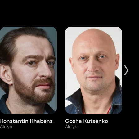
Konstantin Khabenskiy
Gosha Kutsenko
Fyodor Bondarchuk
Pa
Aktyor
Aktyor
Ak