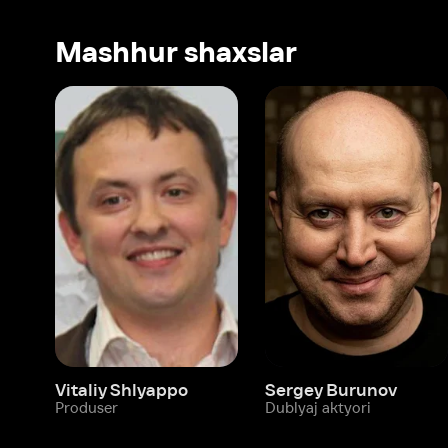
Vitaliy Shlyappo
Sergey Burunov
Tina
Produser
Dublyaj aktyori
Produ
Biz haqimizda
Bo‘limlar
Kompaniya haqida
Ivi hisobim