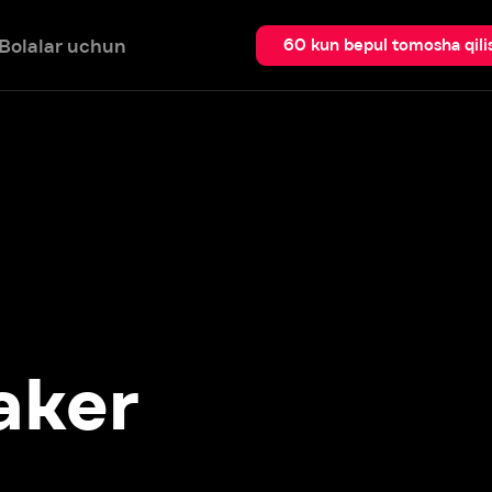
 uchun
Qidir
60 kun bepul tomosha qilish
er