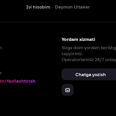
tayyormiz.
Operatorlarimiz 24/7 onlayn
Chatga yozish
Fil
ashtirish
Yuklab oling:
Oching:
Barcha qurilmalar
RuStore
AppGallery