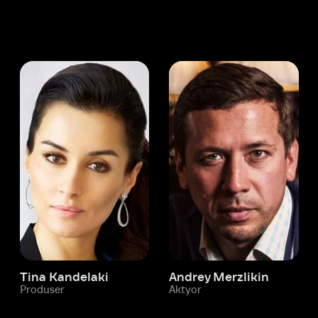
 Kandelaki
Andrey Merzlikin
ser
Aktyor
Aktyor
Ivi hisobim
Deymon Uitaker
Yordam xizmati
Sizga doim yordam berishga