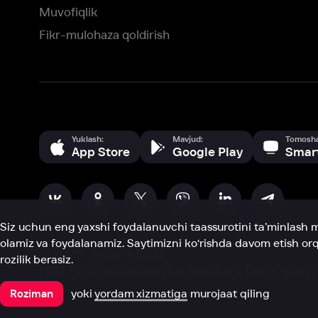
Siz uchun eng yaxshi foydalanuvchi taassurotini ta’minlash maqsadid
olamiz va foydalanamiz. Saytimizni ko‘rishda davom etish orqali siz c
©
2026
“Ivi.ru” MCHJ
rozilik berasiz.
HBO ® and related service marks are the property of Home 
yoki
yordam xizmatiga
murojaat qiling
Roziman