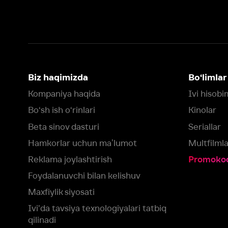
Bo‘sh ish o‘rinlari
Kinolar
Beta sinov dasturi
Seriallar
Hamkorlar uchun maʼlumot
Multfilmlar
Reklama joylashtirish
Promokodni faoll
Foydalanuvchi bilan kelishuv
Maxfiylik siyosati
Ivi'da tavsiya texnologiyalari tatbiq
qilinadi
Muvofiqlik
Fikr-mulohaza qoldirish
Yuklash:
Mavjud:
Tomosha qiling:
App Store
Google Play
Smart TV