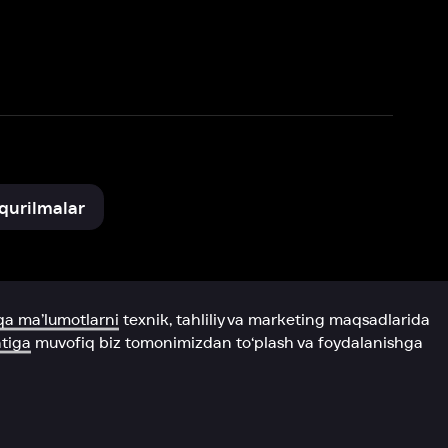
xnik, tahliliy va marketing maqsadlarida
omonimizdan to‘plash va foydalanishga