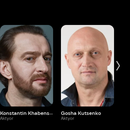
Konstantin Khabenskiy
Gosha Kutsenko
Fyodor Bondarchuk
Pa
Aktyor
Aktyor
Ak