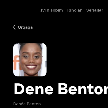
Ivi hisobim
Kinolar
Seriallar
Bolalar
Orqaga
Dene Benton
Denée Benton