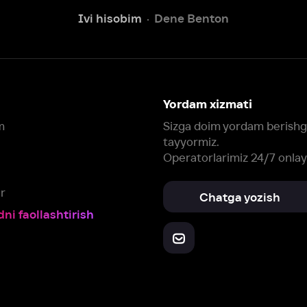
tayyormiz.
Operatorlarimiz 24/7 onlayn
Chatga yozish
Fil
ashtirish
Yuklab oling:
Oching:
Barcha qurilmalar
RuStore
AppGallery