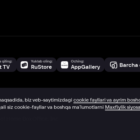
a, biz veb-saytimizdagi
cookie fayllari va ayrim boshqa ma’lumotlarni
te
ookie-fayllar va boshqa ma’lumotlarni
Maxfiylik siyosatiga
muvofiq biz t
Box Office, Inc