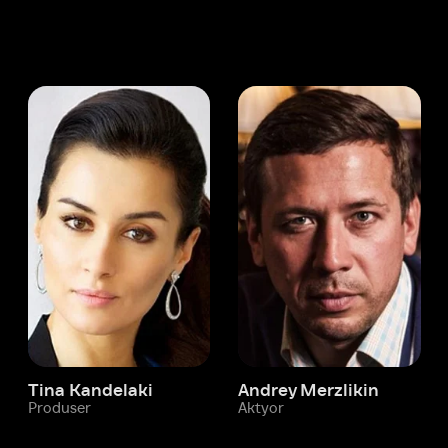
 Kandelaki
Andrey Merzlikin
ser
Aktyor
Aktyor
Ivi hisobim
Dene Benton
Yordam xizmati
Sizga doim yordam berishga