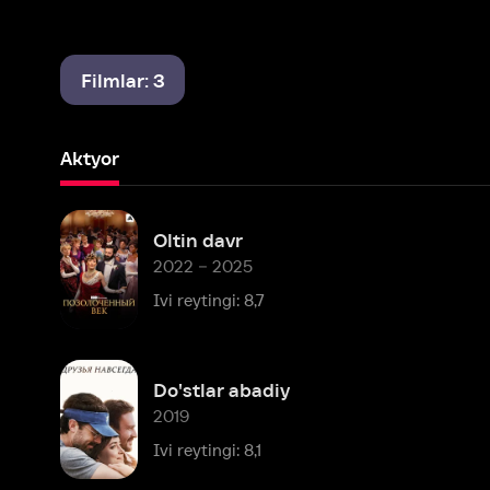
Filmlar: 3
Aktyor
Oltin davr
2022 – 2025
Ivi reytingi: 8,7
Do'stlar abadiy
2019
Ivi reytingi: 8,1
Mashhur shaxslar