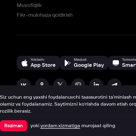
Siz uchun eng yaxshi foydalanuvchi taassurotini ta’minlash maqsadid
olamiz va foydalanamiz. Saytimizni ko‘rishda davom etish orqali siz c
©
2026
“Ivi.ru” MCHJ
rozilik berasiz.
HBO ® and related service marks are the property of Home 
yoki
yordam xizmatiga
murojaat qiling
Roziman