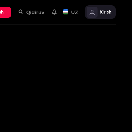
uv
UZ
Kirish