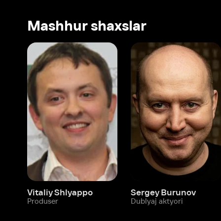
Vitaliy Shlyappo
Sergey Burunov
Tina
Produser
Dublyaj aktyori
Produ
Biz haqimizda
Bo‘limlar
Kompaniya haqida
Ivi hisobim