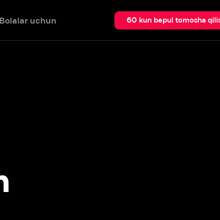
 uchun
Qidir
60 kun bepul tomosha qilish