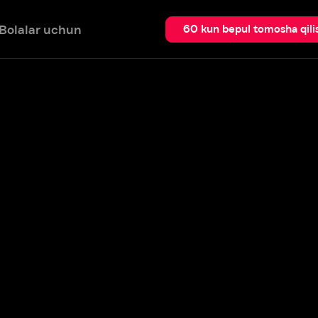
 uchun
Qidir
60 kun bepul tomosha qilish