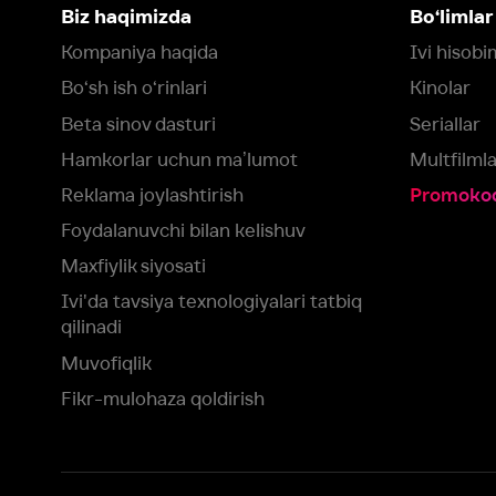
Foydalanuvchi bilan kelishuv
Maxfiylik siyosati
Ivi'da tavsiya texnologiyalari tatbiq
qilinadi
Muvofiqlik
Fikr-mulohaza qoldirish
Yuklash:
Mavjud:
Tomosha qiling:
App Store
Google Play
Smart TV
Siz uchun eng yaxshi foydalanuvchi taassurotini ta’minlash maqsadid
olamiz va foydalanamiz. Saytimizni ko‘rishda davom etish orqali siz c
©
2026
“Ivi.ru” MCHJ
rozilik berasiz.
HBO ® and related service marks are the property of Home 