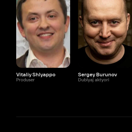
Vitaliy Shlyappo
Sergey Burunov
Tina
Produser
Dublyaj aktyori
Produ
Biz haqimizda
Bo‘limlar
Kompaniya haqida
Ivi hisobim
Bo‘sh ish o‘rinlari
Kinolar
Beta sinov dasturi
Seriallar
Hamkorlar uchun maʼlumot
Multfilmlar
Reklama joylashtirish
Promokodni faoll