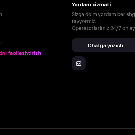
Yuklab oling:
Oching:
Barcha qurilmalar
RuStore
AppGallery
a, biz veb-saytimizdagi
cookie fayllari va ayrim boshqa ma’lumotlarni
te
ookie-fayllar va boshqa ma’lumotlarni
Maxfiylik siyosatiga
muvofiq biz t
Box Office, Inc