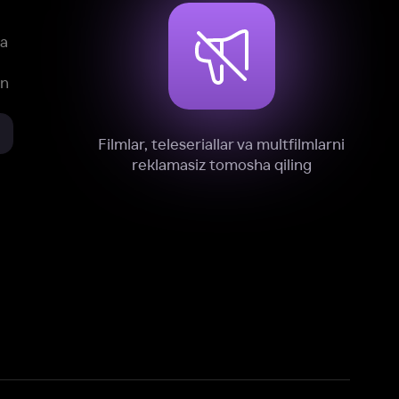
xnik, tahliliy va marketing maqsadlarida
omonimizdan to‘plash va foydalanishga