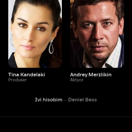
 Kandelaki
Andrey Merzlikin
ser
Aktyor
Aktyor
Ivi hisobim
Deniel Bess
Yordam xizmati
Sizga doim yordam berishga
tayyormiz.
Operatorlarimiz 24/7 onlayn
Chatga yozish
Fil
ashtirish