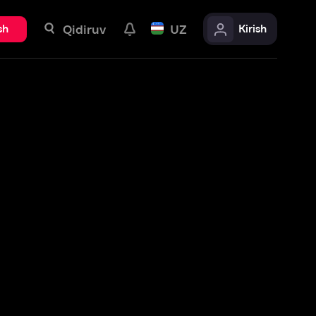
uv
UZ
Kirish