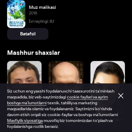
Muz malikasi
2018
Ivi reytingi: 8,1
Batafsil
Mashhur shaxslar
Siz uchun eng yaxshi foydalanuvchi taassurotini ta’minlash
maqsadida, biz veb-saytimizdagi
cookie fayllari va ayrim
boshqa ma’lumotlarni
texnik, tahliliy va marketing
maqsadlarida olamiz va foydalanamiz. Saytimizni ko‘rishda
davom etish orqali siz cookie-fayllar va boshqa ma’lumotlarni
Vitaliy Shlyappo
Sergey Burunov
Tina Kandelaki
Maxfiylik siyosatiga
muvofiq biz tomonimizdan to‘plash va
Produser
Dublyaj aktyori
Produser
foydalanishga rozilik berasiz.