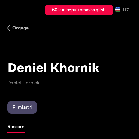
UZ
60 kun bepul tomosha qilish
Orqaga
Deniel Khornik
Daniel Hornick
Filmlar: 1
Rassom