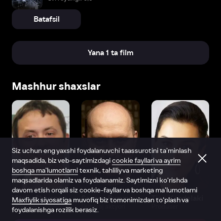
Batafsil
Yana 1 ta film
Mashhur shaxslar
Siz uchun eng yaxshi foydalanuvchi taassurotini ta’minlash
maqsadida, biz veb-saytimizdagi
cookie fayllari va ayrim
boshqa ma’lumotlarni
texnik, tahliliy va marketing
maqsadlarida olamiz va foydalanamiz. Saytimizni ko‘rishda
davom etish orqali siz cookie-fayllar va boshqa ma’lumotlarni
Vitaliy Shlyappo
Sergey Burunov
Tina Kandelaki
Maxfiylik siyosatiga
muvofiq biz tomonimizdan to‘plash va
Produser
Dublyaj aktyori
Produser
foydalanishga rozilik berasiz.