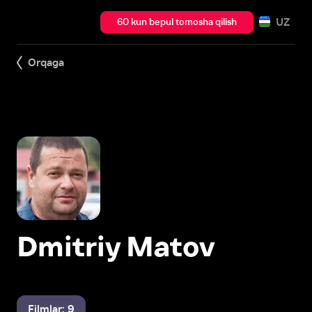
UZ
60 kun bepul tomosha qilish
Orqaga
Dmitriy Matov
Filmlar: 9