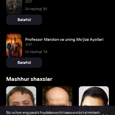
2017
Ivi reytingi: 8,1
Batafsil
Professor Marston va uning Mo'jiza Ayollari
2017
Ivi reytingi: 7,4
Batafsil
Mashhur shaxslar
Siz uchun eng yaxshi foydalanuvchi taassurotini ta’minlash