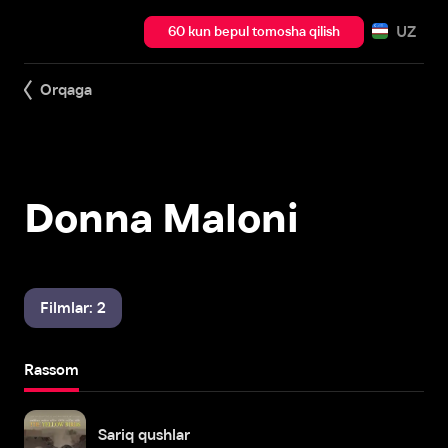
UZ
60 kun bepul tomosha qilish
Orqaga
Donna Maloni
Filmlar: 2
Rassom
Sariq qushlar