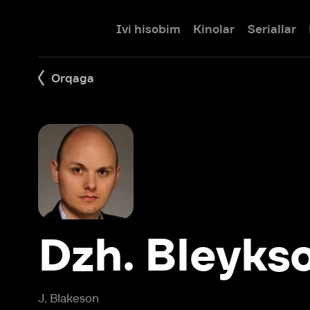
Ivi hisobim
Kinolar
Seriallar
Bolalar
Orqaga
Dzh. Bleykson
J. Blakeson