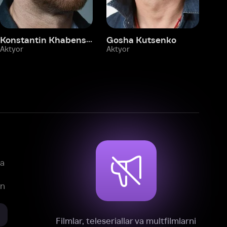
mlar, teleseriallar va multfilmlarni
reklamasiz tomosha qiling