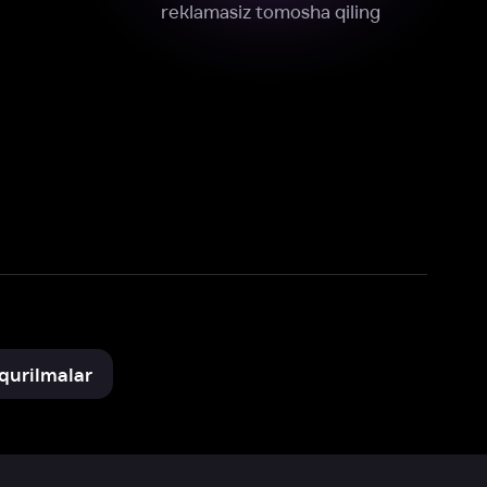
xnik, tahliliy va marketing maqsadlarida
omonimizdan to‘plash va foydalanishga