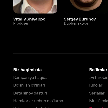
Biz haqimizda
Bo‘limlar
Kompaniya haqida
Ivi hisobim
Bo‘sh ish o‘rinlari
Kinolar
Beta sinov dasturi
Seriallar
Hamkorlar uchun maʼlumot
Multfilmlar
Reklama joylashtirish
Promokodni faoll
Foydalanuvchi bilan kelishuv
Maxfiylik siyosati
Ivi'da tavsiya texnologiyalari tatbiq
qilinadi
Muvofiqlik
Fikr-mulohaza qoldirish