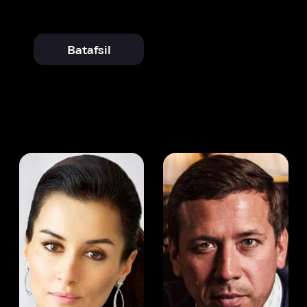
 Kandelaki
Andrey Merzlikin
ser
Aktyor
Aktyor
Ivi hisobim
Dzh. Bleykson