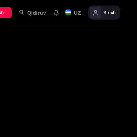
uv
UZ
Kirish