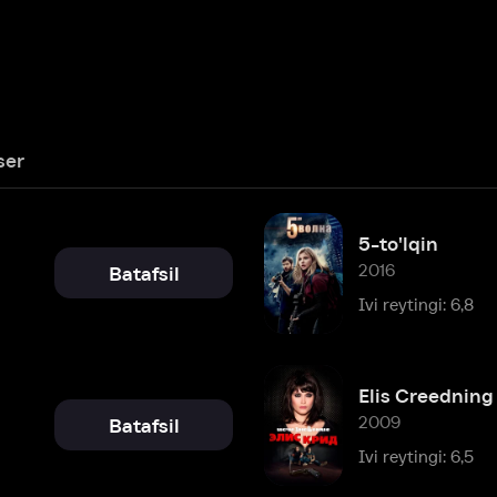
5-to'lqin
2016
Batafsil
Ivi reytingi: 6,8
Elis Creedning yo'qolishi
2009
Batafsil
Ivi reytingi: 6,5
Batafsil