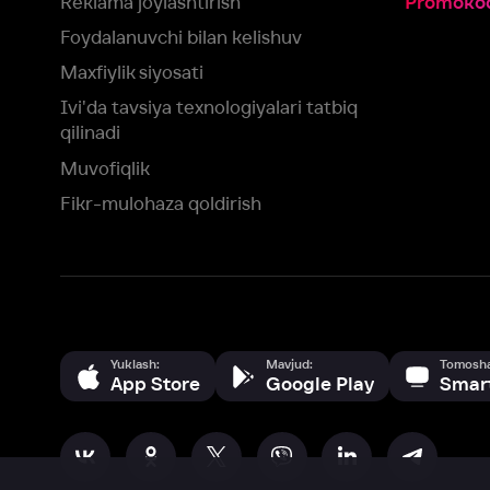
Yuklash:
Mavjud:
Tomosha qiling:
App Store
Google Play
Smart TV
Siz uchun eng yaxshi foydalanuvchi taassurotini ta’minlash maqsadid
olamiz va foydalanamiz. Saytimizni ko‘rishda davom etish orqali siz c
©
2026
“Ivi.ru” MCHJ
rozilik berasiz.
HBO ® and related service marks are the property of Home 
yoki
yordam xizmatiga
murojaat qiling
Roziman