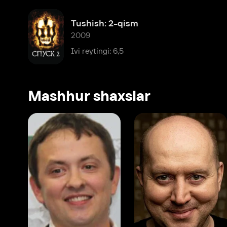
Mashhur shaxslar
Vitaliy Shlyappo
Sergey Burunov
Tina
Produser
Dublyaj aktyori
Produ