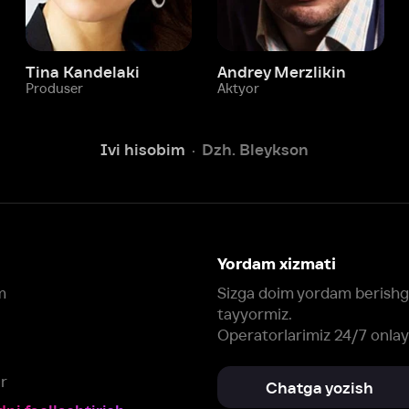
Yordam xizmati
Sizga doim yordam berishga
tayyormiz.
Operatorlarimiz 24/7 onlayn
Chatga yozish
Fil
ashtirish