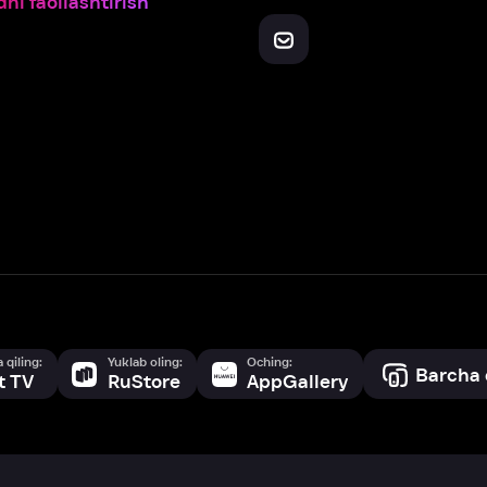
Yuklab oling:
Oching:
Barcha qurilmalar
RuStore
AppGallery
a, biz veb-saytimizdagi
cookie fayllari va ayrim boshqa ma’lumotlarni
te
ookie-fayllar va boshqa ma’lumotlarni
Maxfiylik siyosatiga
muvofiq biz t
Box Office, Inc