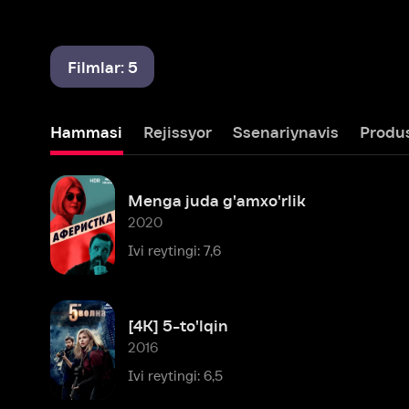
Filmlar: 5
Hammasi
Rejissyor
Ssenariynavis
Produser
Menga juda g'amxo'rlik
2020
Ivi reytingi: 7,6
[4K] 5-to'lqin
2016
Ivi reytingi: 6,5
Tushish: 2-qism
2009
Ivi reytingi: 6,5