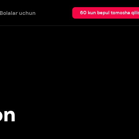
 uchun
Qidir
60 kun bepul tomosha qilish