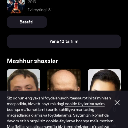
2013
Ivi reytingi: 8,1
Batafsil
Yana 12 ta film
Mashhur shaxslar
Siz uchun eng yaxshi foydalanuvchi taassurotini ta’minlash
maqsadida, biz veb-saytimizdagi
cookie fayllari va ayrim
boshqa ma’lumotlarni
texnik, tahliliy va marketing
maqsadlarida olamiz va foydalanamiz. Saytimizni ko‘rishda
davom etish orqali siz cookie-fayllar va boshqa ma’lumotlarni
Vitaliy Shlyappo
Sergey Burunov
Tina Kandelaki
Maxfiylik siyosatiga
muvofiq biz tomonimizdan to‘plash va