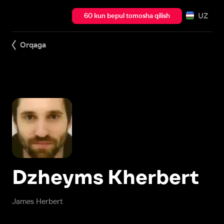
UZ
60 kun bepul tomosha qilish
Orqaga
Dzheyms Kherbert
James Herbert