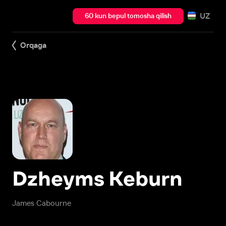
UZ
60 kun bepul tomosha qilish
Orqaga
Dzheyms Keburn
James Cabourne