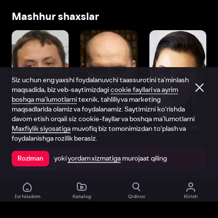
Mashhur shaxslar
Siz uchun eng yaxshi foydalanuvchi taassurotini ta’minlash
maqsadida, biz veb-saytimizdagi
cookie fayllari va ayrim
boshqa ma’lumotlarni
texnik, tahliliy va marketing
maqsadlarida olamiz va foydalanamiz. Saytimizni ko‘rishda
davom etish orqali siz cookie-fayllar va boshqa ma’lumotlarni
Vitaliy Shlyappo
Sergey Burunov
Tina Kandelaki
Maxfiylik siyosatiga
muvofiq biz tomonimizdan to‘plash va
Produser
Dublyaj aktyori
Produser
foydalanishga rozilik berasiz.
yoki
yordam xizmatiga
murojaat qiling
Roziman
Ilovada ochish
Ivi hisobim
Katalog
Qidiruv
Kirish