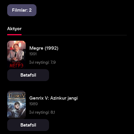
Filmlar: 2
Aktyor
Megre (1992)
1991
Ivi reytingi: 7,9
Batafsil
Genrix V: Azinkur jangi
1989
Ivi reytingi: 8,1
Batafsil