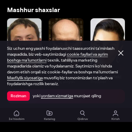
Mashhur shaxslar
Siz uchun eng yaxshi foydalanuvchi taassurotini ta’minlash
maqsadida, biz veb-saytimizdagi
cookie fayllari va ayrim
boshqa ma’lumotlarni
texnik, tahliliy va marketing
maqsadlarida olamiz va foydalanamiz. Saytimizni ko‘rishda
davom etish orqali siz cookie-fayllar va boshqa ma’lumotlarni
Vitaliy Shlyappo
Sergey Burunov
Tina Kandelaki
Maxfiylik siyosatiga
muvofiq biz tomonimizdan to‘plash va
Produser
Dublyaj aktyori
Produser
foydalanishga rozilik berasiz.
yoki
yordam xizmatiga
murojaat qiling
Roziman
Ilovada ochish
Ivi hisobim
Katalog
Qidiruv
Kirish