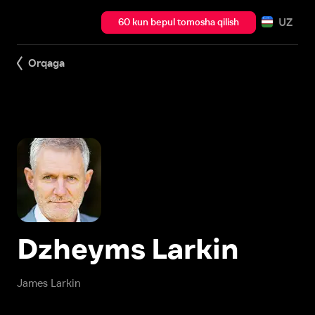
UZ
60 kun bepul tomosha qilish
Orqaga
Dzheyms Larkin
James Larkin