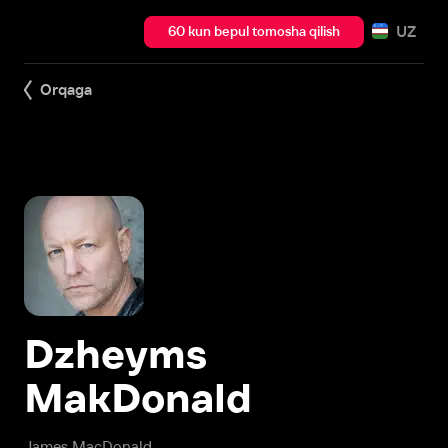
UZ
60 kun bepul tomosha qilish
Orqaga
Dzheyms
MakDonald
James MacDonald