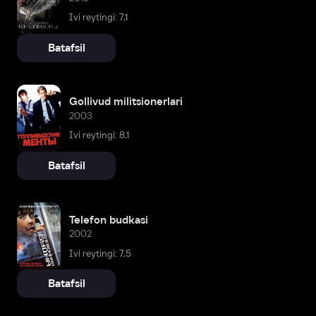
Ivi reytingi: 7,1
Batafsil
Gollivud militsionerlari
2003
Ivi reytingi: 8,1
Batafsil
Telefon budkasi
2002
Ivi reytingi: 7,5
Batafsil