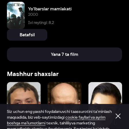
Yo'lbarslar mamlakati
2000
Ivi reytingi: 8,2
Batafsil
Yana 7 ta film
Mashhur shaxslar
Siz uchun eng yaxshi foydalanuvchi taassurotini ta’minlash
maqsadida, biz veb-saytimizdagi
cookie fayllari va ayrim
boshqa ma’lumotlarni
texnik, tahliliy va marketing
maqsadlarida olamiz va foydalanamiz. Saytimizni ko‘rishda