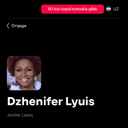
UZ
60 kun bepul tomosha qilish
Orqaga
Dzhenifer Lyuis
Jenifer Lewis