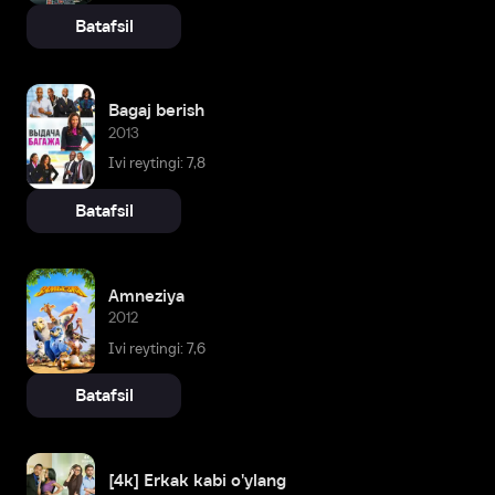
Batafsil
Bagaj berish
2013
Ivi reytingi: 7,8
Batafsil
Amneziya
2012
Ivi reytingi: 7,6
Batafsil
[4k] Erkak kabi o'ylang