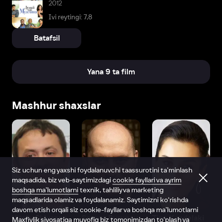
2012
Ivi reytingi: 7,8
Batafsil
Yana 9 ta film
Mashhur shaxslar
Siz uchun eng yaxshi foydalanuvchi taassurotini ta’minlash
maqsadida, biz veb-saytimizdagi
cookie fayllari va ayrim
boshqa ma’lumotlarni
texnik, tahliliy va marketing
maqsadlarida olamiz va foydalanamiz. Saytimizni ko‘rishda
davom etish orqali siz cookie-fayllar va boshqa ma’lumotlarni
Vitaliy Shlyappo
Sergey Burunov
Tina Kandelaki
Maxfiylik siyosatiga
muvofiq biz tomonimizdan to‘plash va