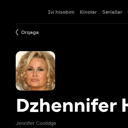
Ivi hisobim
Kinolar
Seriallar
Bolalar
Orqaga
Dzhennifer Ku
Jennifer Coolidge