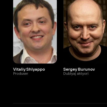
Vitaliy Shlyappo
Sergey Burunov
Tina
Produser
Dublyaj aktyori
Produ
Biz haqimizda
Bo‘limlar
Kompaniya haqida
Ivi hisobim
Bo‘sh ish o‘rinlari
Kinolar
Beta sinov dasturi
Seriallar
Hamkorlar uchun maʼlumot
Multfilmlar
Reklama joylashtirish
Promokodni faoll
Foydalanuvchi bilan kelishuv