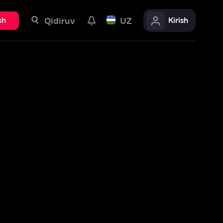
uv
UZ
Kirish