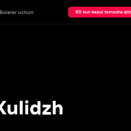
 uchun
Qidir
60 kun bepul tomosha qilish
lidzh