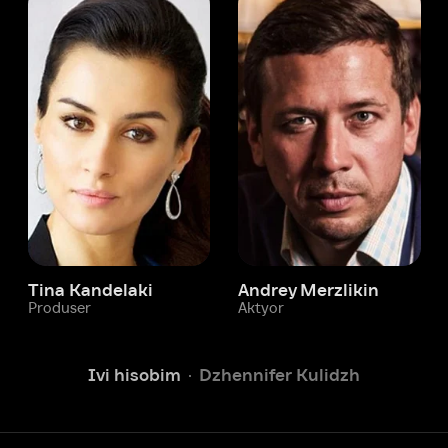
 Kandelaki
Andrey Merzlikin
ser
Aktyor
Aktyor
Ivi hisobim
Dzhennifer Kulidzh
Yordam xizmati
Sizga doim yordam berishga
tayyormiz.
Operatorlarimiz 24/7 onlayn
Chatga yozish
Fil
ashtirish