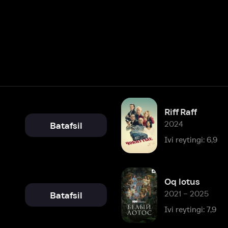
Riff Raff
2024
Batafsil
Ivi reytingi: 6,9
Oq lotus
2021 – 2025
Batafsil
Ivi reytingi: 7,9
2021
Batafsil
Ivi reytingi: 8,1