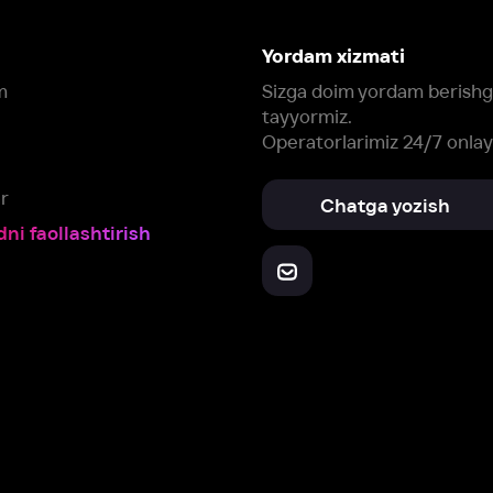
Yuklab oling:
Oching:
Barcha qurilmalar
RuStore
AppGallery
a, biz veb-saytimizdagi
cookie fayllari va ayrim boshqa ma’lumotlarni
te
ookie-fayllar va boshqa ma’lumotlarni
Maxfiylik siyosatiga
muvofiq biz t
Box Office, Inc