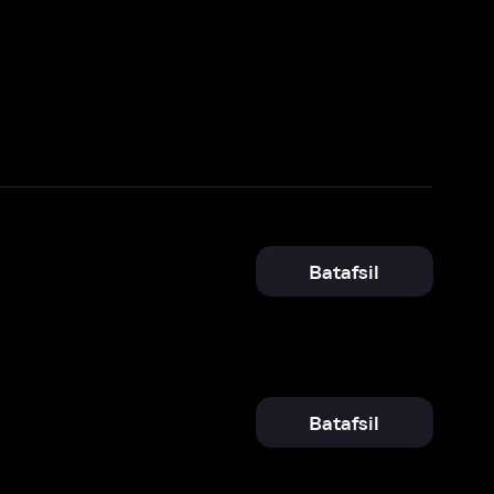
Batafsil
Batafsil
73-Emmy mukofotlarini topshirish marosimi
Batafsil