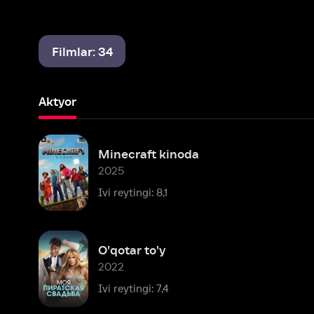
Filmlar: 34
Aktyor
Minecraft kinoda
2025
Ivi reytingi: 8,1
O'qotar to'y
2022
Ivi reytingi: 7,4
Oq nilufar (2021)
2021 – 2025
Ivi reytingi: 8,1