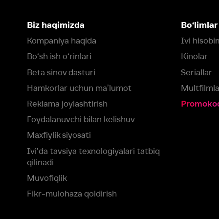
Maxfiylik siyosati
Ivi'da tavsiya texnologiyalari tatbiq
qilinadi
Muvofiqlik
Fikr-mulohaza qoldirish
Yuklash:
Mavjud:
Tomosha qiling:
App Store
Google Play
Smart TV
Siz uchun eng yaxshi foydalanuvchi taassurotini ta’minlash maqsadid
olamiz va foydalanamiz. Saytimizni ko‘rishda davom etish orqali siz c
©
2026
“Ivi.ru” MCHJ
rozilik berasiz.
HBO ® and related service marks are the property of Home 
yoki
yordam xizmatiga
murojaat qiling
Roziman