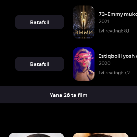
Istiqbolli yosh ayol
2020
Batafsil
Ivi reytingi: 7,2
Yana 26 ta film