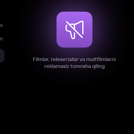
xnik, tahliliy va marketing maqsadlarida
omonimizdan to‘plash va foydalanishga