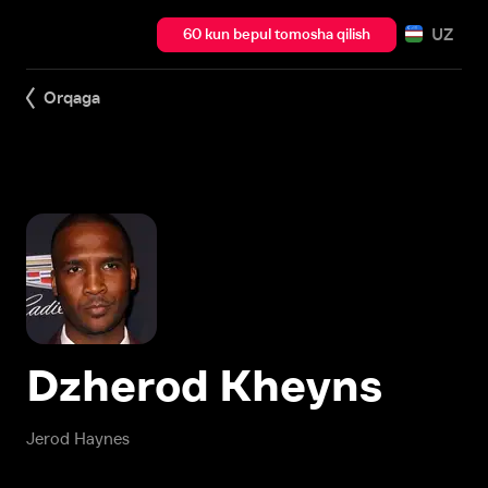
UZ
60 kun bepul tomosha qilish
Orqaga
Dzherod Kheyns
Jerod Haynes