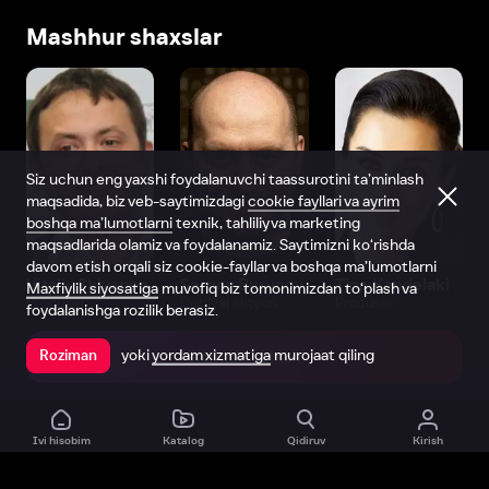
Mashhur shaxslar
Siz uchun eng yaxshi foydalanuvchi taassurotini ta’minlash
maqsadida, biz veb-saytimizdagi
cookie fayllari va ayrim
boshqa ma’lumotlarni
texnik, tahliliy va marketing
maqsadlarida olamiz va foydalanamiz. Saytimizni ko‘rishda
davom etish orqali siz cookie-fayllar va boshqa ma’lumotlarni
Vitaliy Shlyappo
Sergey Burunov
Tina Kandelaki
Maxfiylik siyosatiga
muvofiq biz tomonimizdan to‘plash va
Produser
Dublyaj aktyori
Produser
foydalanishga rozilik berasiz.
yoki
yordam xizmatiga
murojaat qiling
Roziman
Ilovada ochish
Ivi hisobim
Katalog
Qidiruv
Kirish